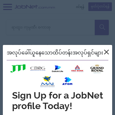
၀င်ရန်
မှတ်ပုံတင်ရန်
တောင်းပန်ပါတယ်၊ ယခုသင်ရှာ
×
စစ်ရန်
စဉ်၍ကြည့်မည်
အလုပ်ခေါ်ယူနေသောထိပ်တန်းအလုပ်ရှင်များ
သော အလုပ်မရှိသေးပါ။
Jobs
Myanmar