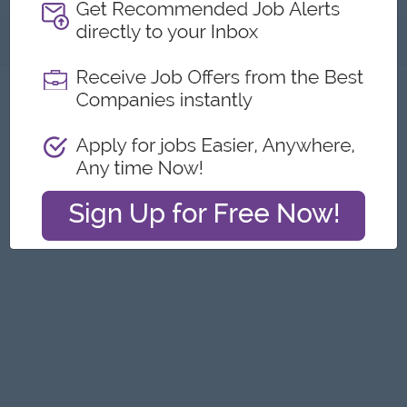
အကြောင်းအရာ
ဤကြော်ငြာကို တိုင်ကြားရန်