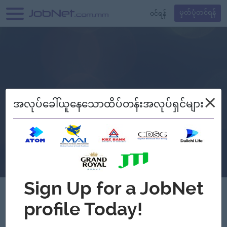
၀င်ရန်
မှတ်ပုံတင်ရန်
×
အလုပ်ခေါ်ယူနေသောထိပ်တန်းအလုပ်ရှင်များ
TGW Cosmetic Trading Co,Ltd