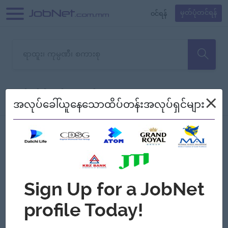
၀င်ရန်
မှတ်ပုံတင်ရန်
တောင်းပန်ပါတယ်၊ ယခုသင်ရှာ
×
စစ်ရန်
စဉ်၍ကြည့်မည်
အလုပ်ခေါ်ယူနေသောထိပ်တန်းအလုပ်ရှင်များ
သော အလုပ်မရှိသေးပါ။
Jobs
Myanmar