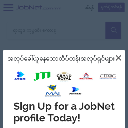
၀င်ရန်
မှတ်ပုံတင်ရန်
တောင်းပန်ပါတယ်၊ ယခုသင်ရှာ
×
စစ်ရန်
စဉ်၍ကြည့်မည်
အလုပ်ခေါ်ယူနေသောထိပ်တန်းအလုပ်ရှင်များ
သော အလုပ်မရှိသေးပါ။
Jobs
Myanmar