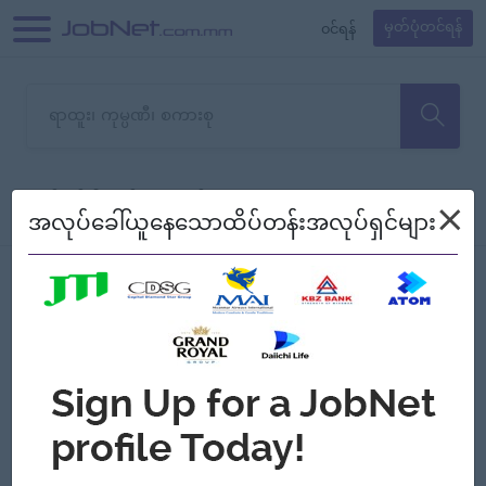
၀င်ရန်
မှတ်ပုံတင်ရန်
တောင်းပန်ပါတယ်၊ ယခုသင်ရှာ
×
စစ်ရန်
စဉ်၍ကြည့်မည်
အလုပ်ခေါ်ယူနေသောထိပ်တန်းအလုပ်ရှင်များ
သော အလုပ်မရှိသေးပါ။
Jobs
Myanmar