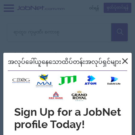
၀င်ရန်
မှတ်ပုံတင်ရန်
တောင်းပန်ပါတယ်၊ ယခုသင်ရှာ
×
စစ်ရန်
စဉ်၍ကြည့်မည်
အလုပ်ခေါ်ယူနေသောထိပ်တန်းအလုပ်ရှင်များ
သော အလုပ်မရှိသေးပါ။
Jobs
Myanmar