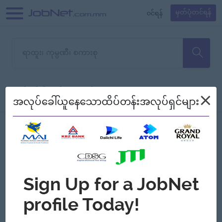
၀င်ရန်
မှတ်ပုံတင်ရန်
တောင်းပန်ပါတယ်၊ ယခုသင်ရှာ
×
စစ်ရန်
စဉ်၍ကြည့်မည်
အလုပ်ခေါ်ယူနေသောထိပ်တန်းအလုပ်ရှင်များ
သော အလုပ်မရှိသေးပါ။
Jobs
Myanmar