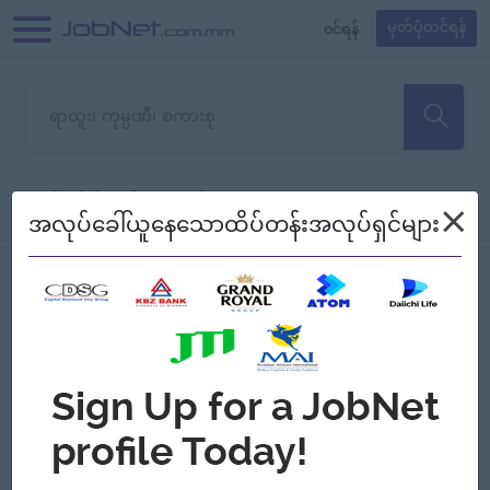
၀င်ရန်
မှတ်ပုံတင်ရန်
တောင်းပန်ပါတယ်၊ ယခုသင်ရှာ
×
စစ်ရန်
စဉ်၍ကြည့်မည်
အလုပ်ခေါ်ယူနေသောထိပ်တန်းအလုပ်ရှင်များ
သော အလုပ်မရှိသေးပါ။
Jobs
Myanmar