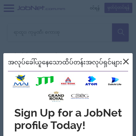
၀င်ရန်
မှတ်ပုံတင်ရန်
တောင်းပန်ပါတယ်၊ ယခုသင်ရှာ
×
စစ်ရန်
စဉ်၍ကြည့်မည်
အလုပ်ခေါ်ယူနေသောထိပ်တန်းအလုပ်ရှင်များ
သော အလုပ်မရှိသေးပါ။
Jobs
Myanmar