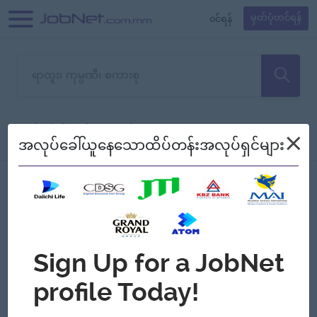
၀င်ရန်
မှတ်ပုံတင်ရန်
တောင်းပန်ပါတယ်၊ ယခုသင်ရှာ
×
စစ်ရန်
စဉ်၍ကြည့်မည်
အလုပ်ခေါ်ယူနေသောထိပ်တန်းအလုပ်ရှင်များ
သော အလုပ်မရှိသေးပါ။
Jobs
Myanmar