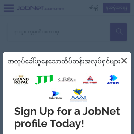
၀င်ရန်
မှတ်ပုံတင်ရန်
တောင်းပန်ပါတယ်၊ ယခုသင်ရှာ
×
စစ်ရန်
စဉ်၍ကြည့်မည်
အလုပ်ခေါ်ယူနေသောထိပ်တန်းအလုပ်ရှင်များ
သော အလုပ်မရှိသေးပါ။
Jobs
Myanmar