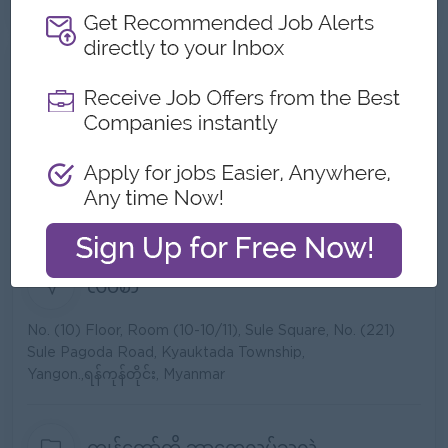
Yangon
နည်းပညာ၊ စက်ပစ္စည်း နှင့် ပရိုဂရမ်များ
အကြောင်းအရာ Whale Cloud Myanmar
Company Limited
အလုပ်ရှင်၏ အသေးစိတ်အချက်အလက်များ
အမျိုးအစား:
Direct Employer
လုပ်ငန်းအမျိုးအစားများ:
Telecommunications
ဝန်ထမ်းအရေအတွက်:
21 to 50
လိပ်စာ
No. (10) Floor, Room (10-10/11), Sule Square, No. (221)
Sule Pagoda Road, Kyauktada Township,
Yangon.,ရန်ကုန်တိုင်း, Myanmar
ကျွန်တော်တို့ ဘာတွေလုပ်သလဲ