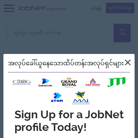
၀င်ရန်
မှတ်ပုံတင်ရန်
တောင်းပန်ပါတယ်၊ ယခုသင်ရှာ
×
စစ်ရန်
စဉ်၍ကြည့်မည်
အလုပ်ခေါ်ယူနေသောထိပ်တန်းအလုပ်ရှင်များ
သော အလုပ်မရှိသေးပါ။
Jobs
Myanmar