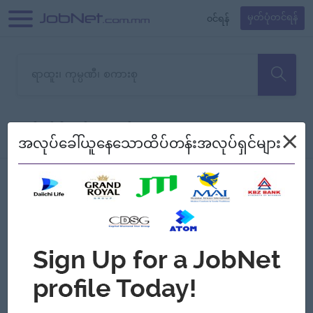
၀င်ရန်
မှတ်ပုံတင်ရန်
တောင်းပန်ပါတယ်၊ ယခုသင်ရှာ
×
စစ်ရန်
စဉ်၍ကြည့်မည်
အလုပ်ခေါ်ယူနေသောထိပ်တန်းအလုပ်ရှင်များ
သော အလုပ်မရှိသေးပါ။
Jobs
Myanmar