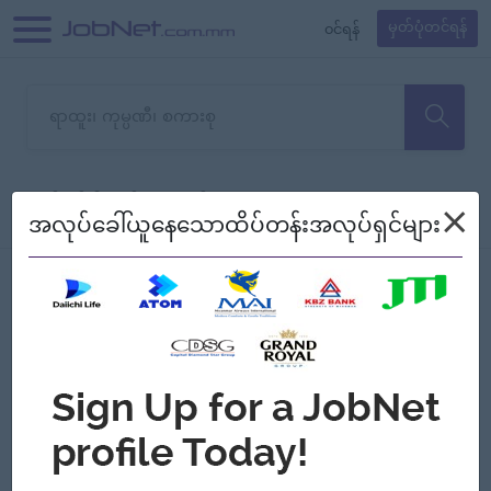
၀င်ရန်
မှတ်ပုံတင်ရန်
တောင်းပန်ပါတယ်၊ ယခုသင်ရှာ
×
စစ်ရန်
စဉ်၍ကြည့်မည်
အလုပ်ခေါ်ယူနေသောထိပ်တန်းအလုပ်ရှင်များ
သော အလုပ်မရှိသေးပါ။
Jobs
Myanmar