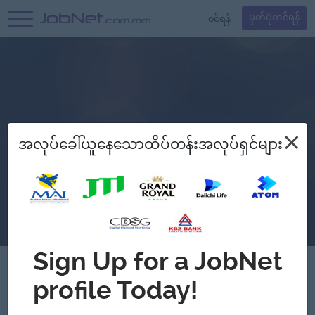
၀င်ရန်
မှတ်ပုံတင်ရန်
×
အလုပ်ခေါ်ယူနေသောထိပ်တန်းအလုပ်ရှင်များ
Verified
Y.M.T COMPANY LIMITED