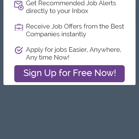
အကြောင်းအရာ
ဤကြော်ငြာကို တိုင်ကြားရန်