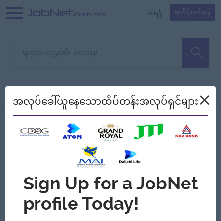
၀င်ရန်
မှတ်ပုံတင်ရန်
တောင်းပန်ပါတယ်၊ ယခုသင်ရှာ
×
စစ်ရန်
စဉ်၍ကြည့်မည်
အလုပ်ခေါ်ယူနေသောထိပ်တန်းအလုပ်ရှင်များ
သော အလုပ်မရှိသေးပါ။
Jobs
Myanmar