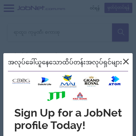
၀င်ရန်
မှတ်ပုံတင်ရန်
တောင်းပန်ပါတယ်၊ ယခုသင်ရှာ
×
စစ်ရန်
စဉ်၍ကြည့်မည်
အလုပ်ခေါ်ယူနေသောထိပ်တန်းအလုပ်ရှင်များ
သော အလုပ်မရှိသေးပါ။
Jobs
Myanmar