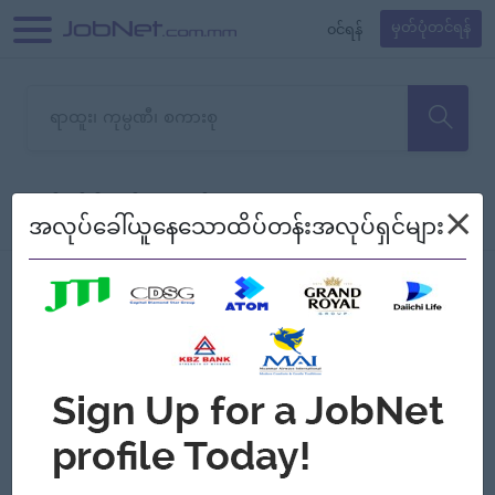
၀င်ရန်
မှတ်ပုံတင်ရန်
တောင်းပန်ပါတယ်၊ ယခုသင်ရှာ
×
စစ်ရန်
စဉ်၍ကြည့်မည်
အလုပ်ခေါ်ယူနေသောထိပ်တန်းအလုပ်ရှင်များ
သော အလုပ်မရှိသေးပါ။
Jobs
Myanmar