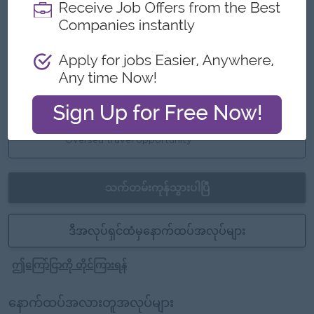
ထူးခြားချက်များ
Working hour - 9:00 AM to 5:00 PM
Day Off - Sat, Sun and public holidays
အခွင့်အလမ်းများ
Oversea travel opportunity
သက်တမ်းကုန်သွားပါပြီ
ဒီအလုပ်ရှင်ထံမှနောက်ထပ်အလုပ်များ
ဤကြော်ငြာကို တိုင်ကြားရန်
နောက်ထပ်အလားတူအလုပ်များ