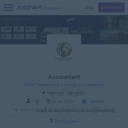
၀င်ရန်
မှတ်ပုံတင်ရန်
Accountant
Myint Thukha Nadi A Group of Companies
မရမ်းကုန်း | ရန်ကုန်တိုင်း
1 ဦး
Verified
10 Jul 2026
လွန်ခဲ့သော
6 နာရီ က အလုပ်ခန့်အပ်သူ active ဖြစ်နေခဲ့သည်
လစာကြည့်မယ်