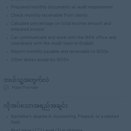
Prepared monthly documents as audit requirement
Check monthly receivable from clients
Calculate percentage on total income amount and
prepared invoice
Can communicate and work with the BKK office and
coordinate with the Audit team in English.
Report monthly payable and receivable to BODs
Other duties assign by BODs
ဘယ်သူ့အတွက်လဲ
Male/Female
လိုအပ်သောအရည်အချင်း
Bachelor's degree in Accounting, Finance, or a related
field.
Must have LCCI Level (3) in diploma