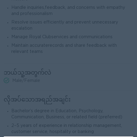
Handle inquiries,feedback, and concerns with empathy
and professionalism
Resolve issues efficiently and prevent unnecessary
escalation
Manage Royal Clubservices and communications
Maintain accuraterecords and share feedback with
relevant teams
ဘယ်သူ့အတွက်လဲ
Male/Female
လိုအပ်သောအရည်အချင်း
Bachelor’s degree in Education, Psychology,
Communication, Business, or related field (preferred)
2–5 years of experience in relationship management,
customer service, hospitality or banking