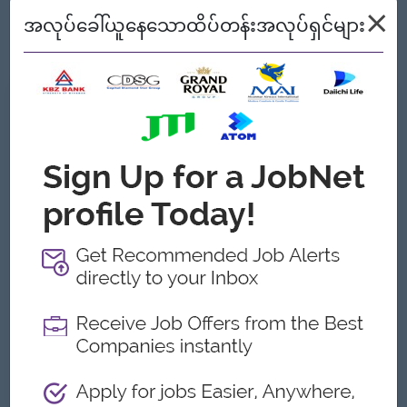
Excellent communication, listening, and conflict-resolution
×
အလုပ်ခေါ်ယူနေသောထိပ်တန်းအလုပ်ရှင်များ
skills Warm, patient, and service-minded personality with
high emotional intelligence
ကျွန်တော့်တို့ ဘာတွေကမ်းလှမ်းနိုင်သလဲ
အကျိုးအမြတ်
Competitive salary & transport allowance.
Training & mentorship
Medical Insurance
ထူးခြားချက်များ
• Supportive, growth-minded team
အခွင့်အလမ်းများ
Opportunities for promotion to senior roles