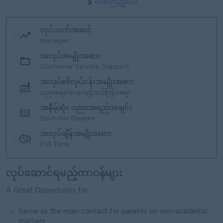
လစာကြည့်မယ်
လုပ်သက်အဆင့်
Manager
အလုပ်အမျိုးအစား
Customer Service, Support
အလုပ်၏လုပ်ငန်းအမျိုးအစား
ပညာရေး/လေ့ကျင့်သင်ကြားရေး
အနိမ့်ဆုံး ပညာအရည်အချင်း
Bachelor Degree
အလုပ်ချိန်အမျိုးအစား
Full Time
လုပ်ဆောင်ရမည့်တာဝန်များ
A Great Opportunity for ...
Serve as the main contact for parents on non-academic
matters