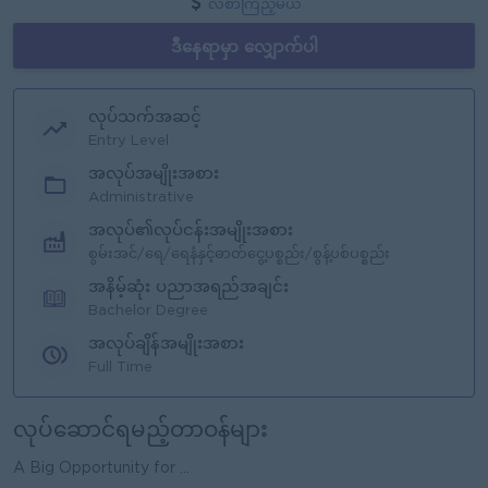
လစာကြည့်မယ်
ဒီနေရာမှာ လျှောက်ပါ
လုပ်သက်အဆင့်
Entry Level
အလုပ်အမျိုးအစား
Administrative
အလုပ်၏လုပ်ငန်းအမျိုးအစား
စွမ်းအင်/ရေ/ရေနံနှင့်ဓာတ်ငွေ့ပစ္စည်း/စွန့်ပစ်ပစ္စည်း
အနိမ့်ဆုံး ပညာအရည်အချင်း
Bachelor Degree
အလုပ်ချိန်အမျိုးအစား
Full Time
လုပ်ဆောင်ရမည့်တာဝန်များ
A Big Opportunity for ...