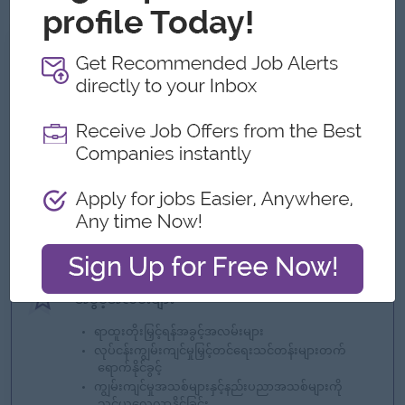
ကျွန်တော့်တို့ ဘာတွေကမ်းလှမ်းနိုင်သလဲ
အကျိုးအမြတ်
- Travel Allowance
- Yearly incentive
- KPI based reward
ထူးခြားချက်များ
- Young and energetic environment
အခွင့်အလမ်းများ
ရာထူးတိုးမြှင့်ရန်အခွင့်အလမ်းများ
လုပ်ငန်းကျွမ်းကျင်မှုမြှင့်တင်ရေးသင်တန်းများတက်
ရောက်နိုင်ခွင့်
ကျွမ်းကျင်မှုအသစ်များနှင့်နည်းပညာအသစ်များကို
သင်ယူလေ့လာနိုင်ခြင်း