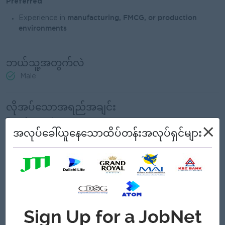
Preferred
manufacturing, FMCG, or production
Experience in
environments
ဘယ်သူ့အတွက်လဲ
Male
လိုအပ်သောအရည်အချင်း
Requirements
×
အလုပ်ခေါ်ယူနေသောထိပ်တန်းအလုပ်ရှင်များ
Human Resources, Business
Bachelor’s degree in
Administration, or related field
5–8 years of HR experience
managerial
, including
responsibilities
Myanmar labor laws and HR best
Strong knowledge of
practices
Excellent leadership, communication, and organizational
skills