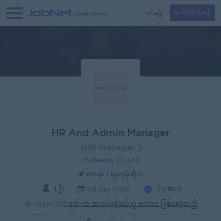
၀င်ရန်
မှတ်ပုံတင်ရန်
HR And Admin Manager
(HR Manager )
ZS Beauty Co.,Ltd
ဗဟန်း | ရန်ကုန်တိုင်း
1 ဦး
Verified
08 Apr 2026
လွန်ခဲ့သော
1 ရက် က အလုပ်ခန့်အပ်သူ active ဖြစ်နေခဲ့သည်