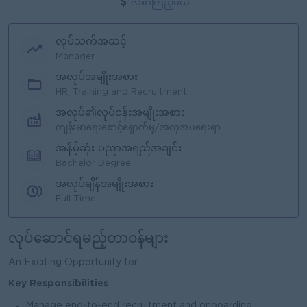
လစာကြည့်မယ်
လုပ်သက်အဆင့်
Manager
အလုပ်အမျိုးအစား
HR, Training and Recruitment
အလုပ်၏လုပ်ငန်းအမျိုးအစား
ကျန်းမာရေးစောင့်ရှောက်မှု/အလှအပရေးရာ
အနိမ့်ဆုံး ပညာအရည်အချင်း
Bachelor Degree
အလုပ်ချိန်အမျိုးအစား
Full Time
လုပ်ဆောင်ရမည့်တာဝန်များ
An Exciting Opportunity for ...
Key Responsibilities
Manage end-to-end recruitment and onboarding