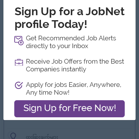
English is not the first language.
Proactive, well organized and continuously striving for an
exciting efficient approach.
Proficient in Microsoft applications such as Word, Excel,
Power Point, Share Point, etc with strong analytical skill.
As a member of society, you must have company policies,
cooperation with colleagues, and common sense.
ကျွန်တော့်တို့ ဘာတွေကမ်းလှမ်းနိုင်သလဲ
အကျိုးအမြတ်
Ferry Provided.
Transportation Allowance.
Meal provided partially.
Phone Bill provided.
Health Insurance and life Insurance.
ထူးခြားချက်များ