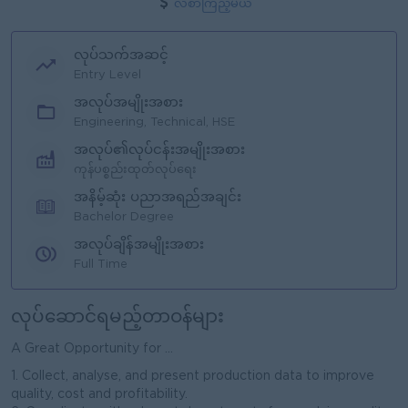
လစာကြည့်မယ်
လုပ်သက်အဆင့်
Entry Level
အလုပ်အမျိုးအစား
Engineering, Technical, HSE
အလုပ်၏လုပ်ငန်းအမျိုးအစား
ကုန်ပစ္စည်းထုတ်လုပ်ရေး
အနိမ့်ဆုံး ပညာအရည်အချင်း
Bachelor Degree
အလုပ်ချိန်အမျိုးအစား
Full Time
လုပ်ဆောင်ရမည့်တာဝန်များ
A Great Opportunity for ...
1. Collect, analyse, and present production data to improve
quality, cost and profitability.