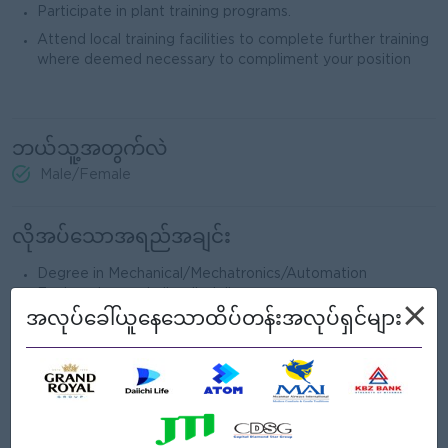
Participate in plant training programs.
Attend local training facilities to complete further training
where deemed necessary to compliment your position
ဘယ်သူ့အတွက်လဲ
Male/Female
လိုအပ်သောအရည်အချင်း
Degree in Mechanical/Mechatronics/Automation
Engineering or similar discipline
×
အလုပ်ခေါ်ယူနေသောထိပ်တန်းအလုပ်ရှင်များ
Interested in steel products and their manufacturing
control. Also, the will to work for a long time.
Ability to take a positive view of everything and work in
collaboration with the team.
Strong ability to multi-task and prioritize multiple tasks.
Strong ability to communicate with a workforce where