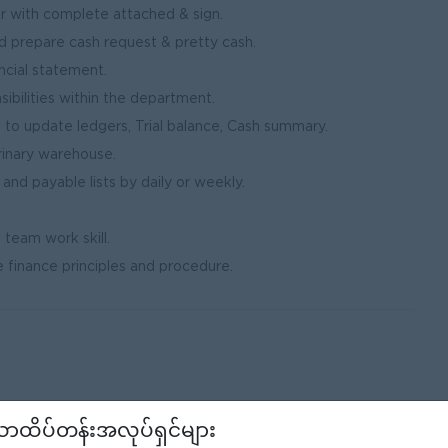
r with complete attached & sign.
nd prepare cash request & pretty cash.
ncial statement.
sibilities within the department.
to update ledgers, Trial balance, Cash summary.
rinary warehouse.
nd payable lists by daily or weekly.
 team work skill.
finance principles and procedure.
ာထိပ်တန်းအလုပ်ရှင်များ