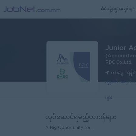
စီမံခန့်ခွဲမှုအလုပ်မျာ
Junior A
(Accountan
RDC Co.,Ltd.
တာမွေ | ရန်ကု
ကုမ္ပဏီ အချက
များ
လုပ်ဆောင်ရမည့်တာဝန်များ
A Big Opportunity for ...