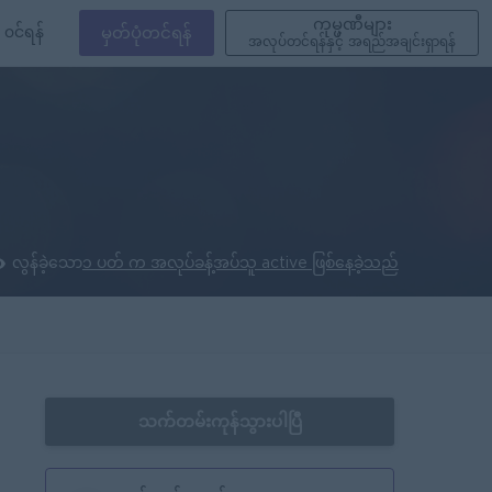
ကုမ္ပဏီများ
၀င်ရန်
မှတ်ပုံတင်ရန်
အလုပ်တင်ရန်နှင့် အရည်အချင်းရှာရန်
လွန်ခဲ့သော
၁ ပတ် က အလုပ်ခန့်အပ်သူ active ဖြစ်နေခဲ့သည်
သက်တမ်းကုန်သွားပါပြီ