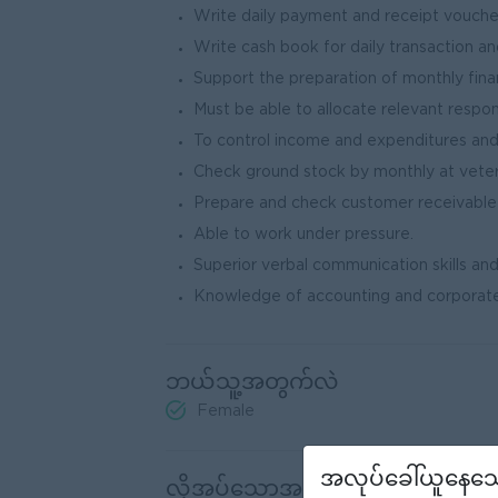
Write daily payment and receipt vouche
Write cash book for daily transaction a
Support the preparation of monthly fina
Must be able to allocate relevant respon
To control income and expenditures and 
Check ground stock by monthly at vete
Prepare and check customer receivable a
Able to work under pressure.
Superior verbal communication skills and
Knowledge of accounting and corporate 
ဘယ်သူ့အတွက်လဲ
Female
အလုပ်ခေါ်ယူနေသေ
လိုအပ်သောအရည်အချင်း