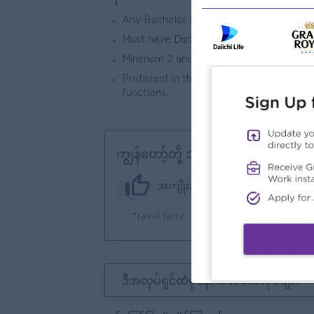
Any Bachelor Degree (Preferable with
Must have Diploma LCCI Level (III).
Minimum 2 and above years of accounting
Proficient in the use in Microsoft Excel
functions.
ကျွန်တော့်တို့ ဘာတွေကမ်းလှမ်းနိုင်သ
အကျိုးအမြတ်
Travel ferry
Ma
ဒီအလုပ်ရှင်ထံမှနောက်ထပ်အလုပ်များ