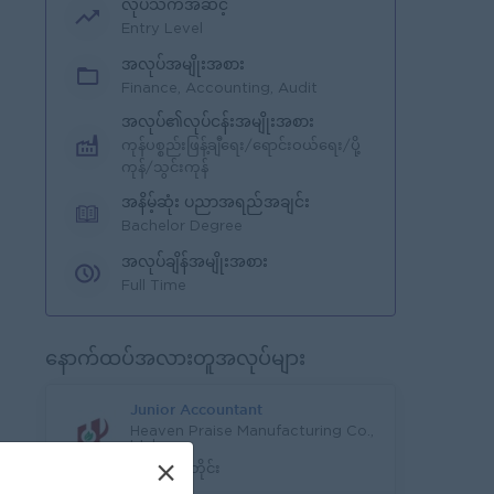
လုပ်သက်အဆင့်
Entry Level
အလုပ်အမျိုးအစား
Finance, Accounting, Audit
အလုပ်၏လုပ်ငန်းအမျိုးအစား
ကုန်ပစ္စည်းဖြန့်ချီရေး/ရောင်းဝယ်ရေး/ပို့
ကုန်/သွင်းကုန်
အနိမ့်ဆုံး ပညာအရည်အချင်း
Bachelor Degree
အလုပ်ချိန်အမျိုးအစား
Full Time
နောက်ထပ်အလားတူအလုပ်များ
Junior Accountant
Heaven Praise Manufacturing Co.,
Ltd
×
ရန်ကုန်တိုင်း