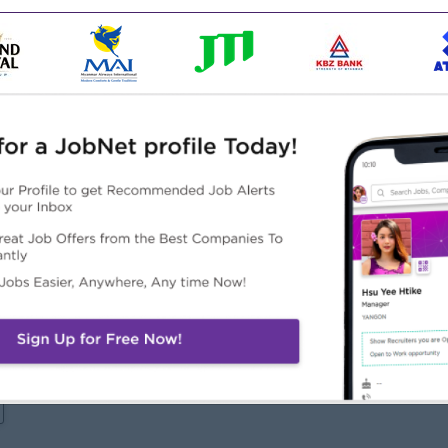
 B.Com)
 experience in Distribution field.
, accounting software, including Lookups and other Excel
လဲ
ထူးခြားချက်များ
အခွင့်အလမ်းများ
ke a difference
promotion opportunity