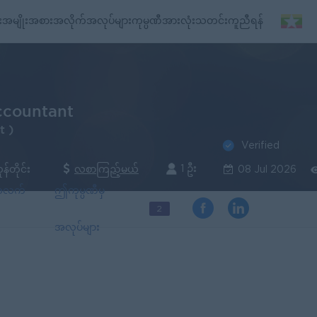
း
အမျိုးအစားအလိုက်အလုပ်များ
ကုမ္ပဏီအားလုံး
သတင်း
ကူညီရန်
ccountant
t )
Verified
1 ဦး
န်တိုင်း
လစာကြည့်မယ်
08 Jul 2026
်အလက်
ဤကုမ္ပဏီမှ
2
အလုပ်များ