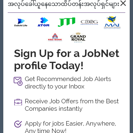
×
အလုပ်ခေါ်ယူနေသောထိပ်တန်းအလုပ်ရှင်များ
ကျွန်တော့်တို့ ဘာတွေကမ်းလှမ်းနိုင်သလဲ
အကျိုးအမြတ်
Monthly Bonus
Annual Bonus
ထူးခြားချက်များ
Fun Working Environment
အခွင့်အလမ်းများ
ရာထူးတိုးမြှင့်ရန်အခွင့်အလမ်းများ
လုပ်ငန်းကျွမ်းကျင်မှုမြှင့်တင်ရေးသင်တန်းများတက်
ရောက်နိုင်ခွင့်
ကျွမ်းကျင်မှုအသစ်များနှင့်နည်းပညာအသစ်များကို
သင်ယူလေ့လာနိုင်ခြင်း