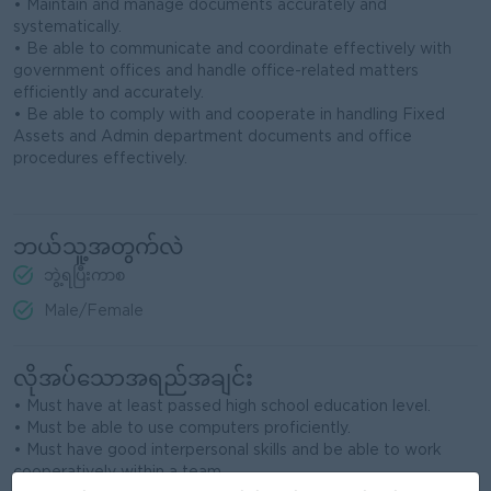
• Maintain and manage documents accurately and
systematically.
• Be able to communicate and coordinate effectively with
government offices and handle office-related matters
efficiently and accurately.
• Be able to comply with and cooperate in handling Fixed
Assets and Admin department documents and office
procedures effectively.
ဘယ်သူ့အတွက်လဲ
ဘွဲ့ရပြီးကာစ
Male/Female
လိုအပ်သောအရည်အချင်း
• Must have at least passed high school education level.
• Must be able to use computers proficiently.
• Must have good interpersonal skills and be able to work
cooperatively within a team.