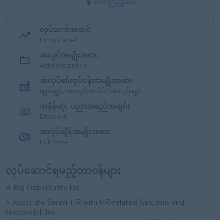
လစာကြည့်မယ်
လုပ်သက်အဆင့်
Entry Level
အလုပ်အမျိုးအစား
Administrative
အလုပ်၏လုပ်ငန်းအမျိုးအစား
ချည်မျှင်/အထည်အလိပ်/အထည်ချုပ်
အနိမ့်ဆုံး ပညာအရည်အချင်း
Diploma
အလုပ်ချိန်အမျိုးအစား
Full Time
လုပ်ဆောင်ရမည့်တာဝန်များ
A Big Opportunity for ...
• Assist the Senior HR with HR-related functions and
responsibilities.