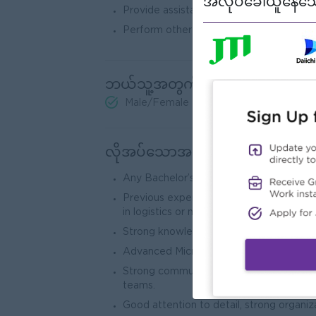
အလုပ်ခေါ်ယူနေသေ
Provide assistance to the Accounting 
Perform other related duties as assigne
ဘယ်သူ့အတွက်လဲ
Male/Female
လိုအပ်သောအရည်အချင်း
Any Bachelor’s Degree in Accounting, Fin
Previous experience in cost accounting, i
in logistics or manufacturing environment
Strong knowledge of inventory valuatio
Advanced Microsoft Excel skills.
Strong communication and coordination s
teams.
Good attention to detail, strong organizat