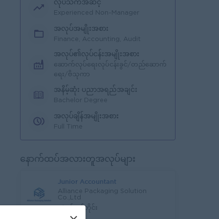
လုပ်သက်အဆင့်
Experienced Non-Manager
အလုပ်အမျိုးအစား
Finance, Accounting, Audit
အလုပ်၏လုပ်ငန်းအမျိုးအစား
ဆောက်လုပ်ရေးလုပ်ငန်းခွင်/တည်ဆောက်
ရေး/ဗိသုကာ
အနိမ့်ဆုံး ပညာအရည်အချင်း
Bachelor Degree
အလုပ်ချိန်အမျိုးအစား
Full Time
နောက်ထပ်အလားတူအလုပ်များ
Junior Accountant
Alliance Packaging Solution
Co.,Ltd
ရန်ကုန်တိုင်း