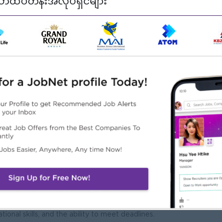
ာထိပ်တန်းအလုပ်ရှင်များ
Manager and senior team members as required.
d.
ance, or a related field.
nventory accounting, or a similar role is required; experience
s is preferred.
n methods and cost accounting principles.
kills to effectively liaise between finance and operations
ional skills, and the ability to meet deadlines.