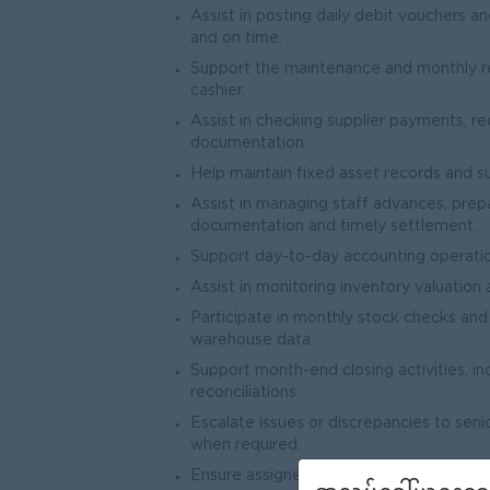
Assist in posting daily debit vouchers a
and on time.
Support the maintenance and monthly re
cashier.
Assist in checking supplier payments, r
documentation.
Help maintain fixed asset records and s
Assist in managing staff advances, pre
documentation and timely settlement.
Support day-to-day accounting operatio
Assist in monitoring inventory valuation 
Participate in monthly stock checks and 
warehouse data.
Support month-end closing activities, in
reconciliations.
Escalate issues or discrepancies to seni
when required.
Ensure assigned accounting tasks are c