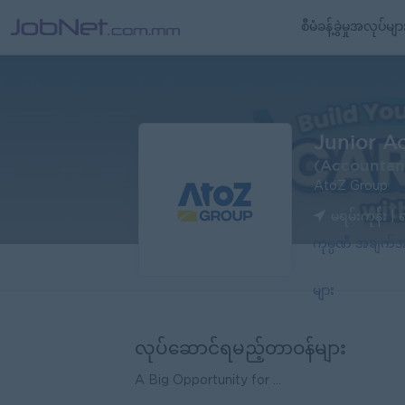
စီမံခန့်ခွဲမှုအလုပ်မျာ
Junior A
(Accountan
AtoZ Group
မရမ်းကုန်း | ရ
ကုမ္ပဏီ အချက
များ
လုပ်ဆောင်ရမည့်တာဝန်များ
A Big Opportunity for ...