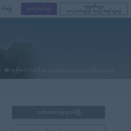
ကုမ္ပဏီများ
၀င်ရန်
မှတ်ပုံတင်ရန်
အလုပ်တင်ရန်နှင့် အရည်အချင်းရှာရန်
6
လွန်ခဲ့သော
7 နာရီ က အလုပ်ခန့်အပ်သူ active ဖြစ်နေခဲ့သည်
သက်တမ်းကုန်သွားပါပြီ