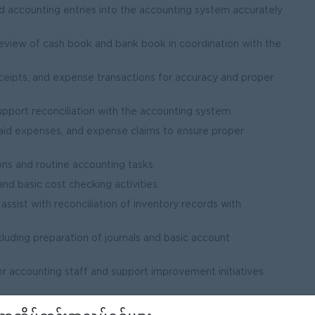
nd accounting entries into the accounting system accurately
view of cash book and bank book in coordination with the
eceipts, and expense transactions for accuracy and proper
upport reconciliation with the accounting system.
paid expenses, and expense claims to ensure proper
ns and routine accounting tasks.
and basic cost checking activities.
assist with reconciliation of inventory records with
cluding preparation of journals and basic account
or accounting staff and support improvement initiatives
ompleted within agreed timelines.