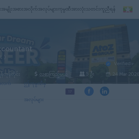
း
အမျိုးအစားအလိုက်အလုပ်များ
ကုမ္ပဏီအားလုံး
သတင်း
ကူညီရန်
ccountant
t )
Verified
5 ဦး
န်ကုန်တိုင်း
လစာကြည့်မယ်
24 Mar 202
်အလက်
ဤကုမ္ပဏီမှ
17
အလုပ်များ