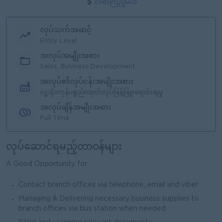
လစာကြည့်မယ်
လုပ်သက်အဆင့်
Entry Level
အလုပ်အမျိုးအစား
Sales, Business Development
အလုပ်၏လုပ်ငန်းအမျိုးအစား
လူ့သုံးကုန်ပစ္စည်းထုတ်လုပ်ဖြန့်ဖြူးရောင်းချမှု
အလုပ်ချိန်အမျိုးအစား
Full Time
လုပ်ဆောင်ရမည့်တာဝန်များ
A Good Opportunity for ..
Contact branch offices via telephone, email and viber
Managing & Delivering necessary business supplies to
branch offices via bus station when needed.