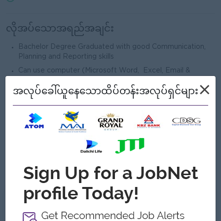
လိုအပ်သောအရည်အချင်း
Bachelor Degree Graduated with good Communication,
Planning and Reporting skills
Can use computer (Microsoft Word, Excel, Email &
Internet) both English & Myanmar font
×
အလုပ်ခေါ်ယူနေသောထိပ်တန်းအလုပ်ရှင်များ
Must be able to enter sales invoices correctly.
Experience in sales or customer service preferred.
Excellent communication and interpersonal skills.
Must understand and be able to handle office documents.
Applications are invited from candidates who are
committed to self-development and who seek long-term
collaboration with our organization.
ကျွန်တော့်တို့ ဘာတွေကမ်းလှမ်းနိုင်သလဲ