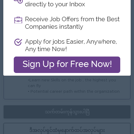
အကျိုးအမြတ်
•Very Competitive Base Salary Rewards
•Over Time Payment
ထူးခြားချက်များ
•An awesome company
•Join an Experienced Team
အခွင့်အလမ်းများ
•Learn new Skills on the job , the highest you
can fly
• Potential career path within the organization
သက်တမ်းကုန်သွားပါပြီ
ဒီအလုပ်ရှင်ထံမှနောက်ထပ်အလုပ်များ