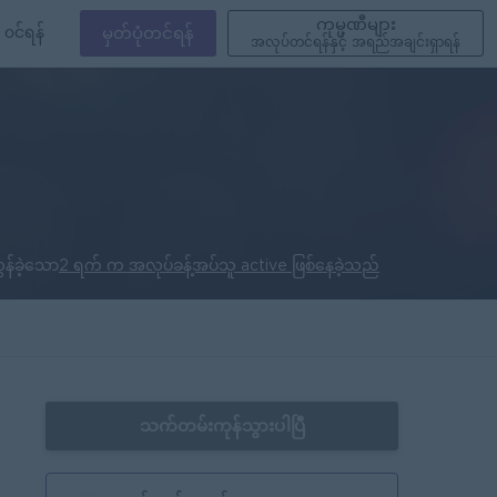
ကုမ္ပဏီများ
၀င်ရန်
မှတ်ပုံတင်ရန်
အလုပ်တင်ရန်နှင့် အရည်အချင်းရှာရန်
ွန်ခဲ့သော
2 ရက် က အလုပ်ခန့်အပ်သူ active ဖြစ်နေခဲ့သည်
သက်တမ်းကုန်သွားပါပြီ