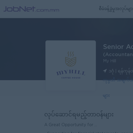
စီမံခန့်ခွဲမှုအလုပ်မျာ
Senior A
(Accountan
My Hill
ဒဂုံ | ရန်ကုန်တ
ကုမ္ပဏီ အချက
များ
လုပ်ဆောင်ရမည့်တာဝန်များ
A Great Opportunity for ...