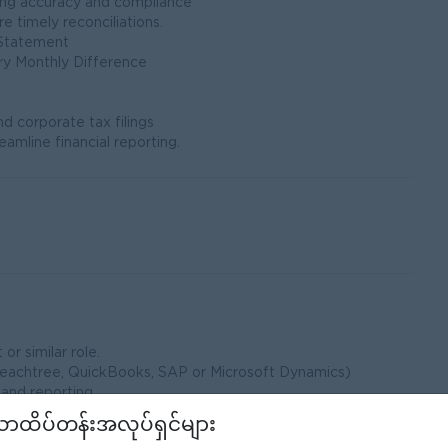
ring accuracy and compliance
 timely reconciliations.
 Statement
ory Monthly Difference
d corporate tax filings
amline financial reporting.
r similar role.
, Peachtree, QuickBooks, SAP or Microsoft Dynamics)
 and reporting.
ilities
ာထိပ်တန်းအလုပ်ရှင်များ