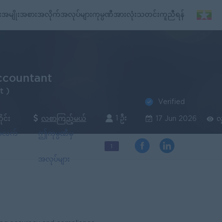
း
အမျိုးအစားအလိုက်အလုပ်များ
ကုမ္ပဏီအားလုံး
သတင်း
ကူညီရန်
ccountant
t )
Verified
1 ဦး
ိုင်း
လစာကြည့်မယ်
17 Jun 2026
လ
်အလက်
ဤကုမ္ပဏီမှ
1
အလုပ်များ