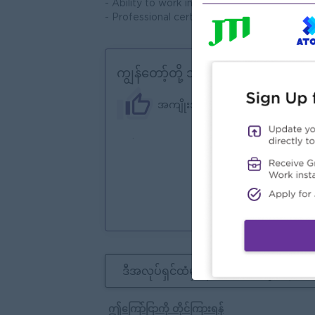
- Ability to work independently and lead a
- Professional certification (LCCI III or ACCA 
ကျွန်တော့်တို့ ဘာတွေကမ်းလှမ်းနိုင်သ
အကျိုးအမြတ်
.
ကော
အော
အသင
သင်
ဒီအလုပ်ရှင်ထံမှနောက်ထပ်အလုပ်များ
ဤကြော်ငြာကို တိုင်ကြားရန်