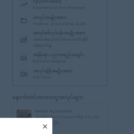
လုပ်သက်အဆင့်
Experienced Non-Manager
အလုပ်အမျိုးအစား
Finance, Accounting, Audit
အလုပ်၏လုပ်ငန်းအမျိုးအစား
အစားအသောက်/စားသောက်ဆိုင်
ဝန်ဆောင်မှု
အနိမ့်ဆုံး ပညာအရည်အချင်း
Bachelor Degree
အလုပ်ချိန်အမျိုးအစား
Full Time
နောက်ထပ်အလားတူအလုပ်များ
Senior Accountant
Quality Food House Mfg Co.,Ltd.
ရန်ကုန်တိုင်း
×