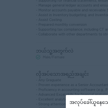
- Supporting for financial statements, ensu
- Manage general ledger accounts and ensure
- Monitor accounts payable and receivable
- Assist in Inventory budgeting, and Invent
- Assist Costing.
- Prepared monthly conversion
- Supporting tax compliance, including CT an
- Collaborate with other departments to stre
ဘယ်သူ့အတွက်လဲ
Male/Female
လိုအပ်သောအရည်အချင်း
- Any Graguate
- Proven experience as a Senior Accountant o
- Proficiency in accounting software (e.g.
- Advanced Excel skills for financial analysis
- Excellent analytical and problem-solving ab
အလုပ်ခေါ်ယူနေသေ
- Strong attention to detail and accuracy.