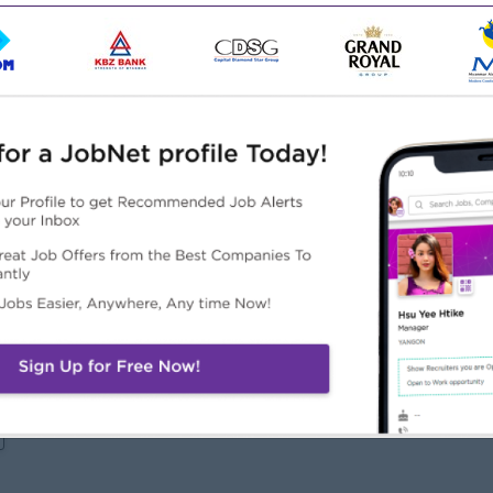
ccounting teams
Part II) is a plus.
လဲ
ထူးခြားချက်များ
အခွင့်အလမ်းများ
င်းမွန်သောကုမ္ပဏီ
ရာထူးတိုးမြှင့်ရန်အခွင့်အလမ်းများ
င်မြင်မှုအစဉ်အမြဲရရှိနေသော
လုပ်ငန်းကျွမ်းကျင်မှုမြှင့်တင်ရေး
်းနဲ့လက်တွဲလိုက်ပါ
သင်တန်းများတက်ရောက်နိုင်ခွင့်
အပြောင်းအလဲကိုဖန်တီးပါ
ကျွမ်းကျင်မှုအသစ်များနှင့်နည်းပညာ
အသစ်များကိုသင်ယူလေ့လာနိုင်
ခြင်း