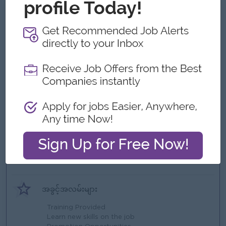
ကျွန်တော့်တို့ ဘာတွေကမ်းလှမ်းနိုင်သလဲ
အကျိုးအမြတ်
Performance-based bonus twice per year
(based on KPI results)
Annual Increment
Staff Loan
Annual Trip
ထူးခြားချက်များ
Ferry provided
Office Hours: 8:30 AM – 5:00 PM
Days Off: Saturday, Sunday & Public Holidays
အခွင့်အလမ်းများ
Training Provided
Learn new skills on the job