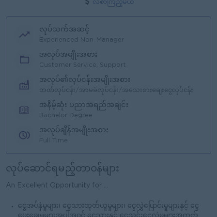
လစာကြည့်မယ်
လုပ်သက်အဆင့်
Experienced Non-Manager
အလုပ်အမျိုးအစား
Customer Service, Support
အလုပ်၏လုပ်ငန်းအမျိုးအစား
ဘဏ်လုပ်ငန်း/အာမခံလုပ်ငန်း/အသေးစားချေးငွေလုပ်ငန်း
အနိမ့်ဆုံး ပညာအရည်အချင်း
Bachelor Degree
အလုပ်ချိန်အမျိုးအစား
Full Time
လုပ်ဆောင်ရမည့်တာဝန်များ
An Excellent Opportunity for ...
ငွေအပ်နှံမှုများ၊ ငွေသားထုတ်ယူမှုများ၊ ငွေလွှဲပြောင်းမှုများနှင့် ငွေ
ပေးချေမှုများအပါအဝင် ငွေသားနှင့် ငွေသွင်းငွေလွှဲမှုများအတွက်