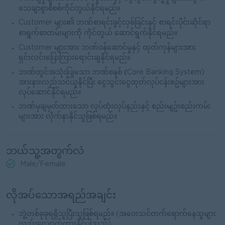
သေချာစွာစီစစ်ကိုင်တွယ်နိုင်ရမည်။
Customer များ၏ ဘဏ်စာရင်းဖွင့်လှစ်ခြင်းနှင့် စာရင်းပိုင်းဆိုင်ရာ
စာရွက်စာတမ်းများကို ကိုင်တွယ်
ဆောင်ရွက်နိုင်ရမည်။
Customer
များအား ဘဏ်ဝန်ဆောင်မှုနှင့် ထုတ်ကုန်များအား
ရှင်းလင်းပြောကြားရောင်းချနိုင်ရမည်။
(
ဘဏ်တွင်အသုံးပြုသော ဘဏ်စနစ်
Core Banking System)
အားနားလည်သင်ယူနိုင်ပြီး ငွေသွင်း‌ငွေထုတ်လုပ်ငန်းစဥ်များအား
လုပ်‌ဆောင်နိုင်ရမည်။
ဘဏ်မှချမှတ်ထားသော လုပ်ထုံးလုပ်နည်းနှင့် စည်းမျဥ်းစည်းကမ်း
များအား လိုက်နာနိုင်သူဖြစ်ရမည်။
ဘယ်သူ့အတွက်လဲ
Male/Female
လိုအပ်သောအရည်အချင်း
ဘွဲ့တစ်ခုခုရရှိသူပြီးသူဖြစ်ရမည်။ (အဝေးသင်တက်ရောက်နေသူများ
လည်းလျှောက်ထားနိုင်ပါသည်)