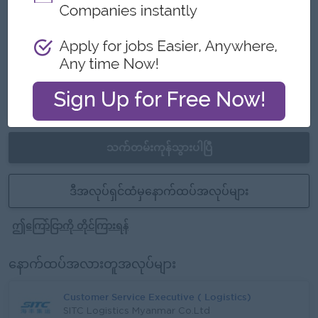
Join an experienced team
အခွင့်အလမ်းများ
Training provided
Learn new skills on the job
Promotion opportunities
သက်တမ်းကုန်သွားပါပြီ
ဒီအလုပ်ရှင်ထံမှနောက်ထပ်အလုပ်များ
ဤကြော်ငြာကို တိုင်ကြားရန်
နောက်ထပ်အလားတူအလုပ်များ
Customer Service Executive ( Logistics)
SITC Logistics Myanmar Co.Ltd