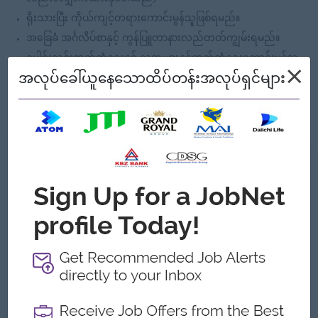
ရိုးသားပြီး ကိုယ်ကျင့်တရားကောင်းမွန်သူဖြစ်ရမည်။
အခြေခံ အင်္ဂလိပ်စာနှင့် ကွန်ပြူတာနားလည်တတ်ကျွမ်းရမည်။
ပေါင်းသင်းဆက်ဆံရေးနှင့် လူအများနှင့်ဆက်ဆံရေးကောင်းမွန်သူ
×
ဖြစ်ရမည်။
အလုပ်ခေါ်ယူနေသောထိပ်တန်းအလုပ်ရှင်များ
အဖွဲ့အစည်းဖြင့် အလုပ်လုပ်နိုင်သူဖြစ်ရမည်။
မည်သည့်ဘဏ်ခွဲမဆိုသွားရောက်တာဝန်ထမ်းဆောင်နိုင်သူဖြစ်ရမည်။
ကျွန်တော့်တို့ ဘာတွေကမ်းလှမ်းနိုင်သလဲ
အကျိုးအမြတ်
Ferry Provided
Overtime Payment
Rewards over performance
ထူးခြားချက်များ
Fun Working Environment