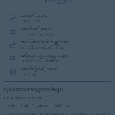
လစာကြည့်မယ်
လုပ်သက်အဆင့်
Entry Level
အလုပ်အမျိုးအစား
Architecture, Design
အလုပ်၏လုပ်ငန်းအမျိုးအစား
အင်ဂျင်နီယာ/စက်မှုပိုင်းဆိုင်ရာ
အနိမ့်ဆုံး ပညာအရည်အချင်း
Professional Certificate
အလုပ်ချိန်အမျိုးအစား
Full Time
လုပ်ဆောင်ရမည့်တာဝန်များ
A Big Opportunity for ...
Location: South Dagon Industrial Zone
We are looking for motivated young individuals eager to