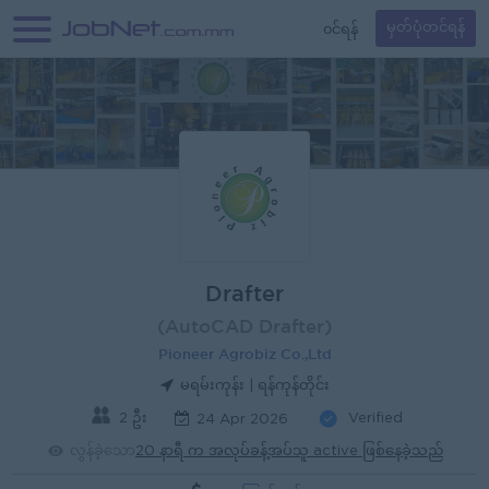
၀င်ရန်
မှတ်ပုံတင်ရန်
Drafter
(AutoCAD Drafter)
Pioneer Agrobiz Co.,Ltd
မရမ်းကုန်း | ရန်ကုန်တိုင်း
2 ဦး
Verified
24 Apr 2026
လွန်ခဲ့သော
20 နာရီ က အလုပ်ခန့်အပ်သူ active ဖြစ်နေခဲ့သည်