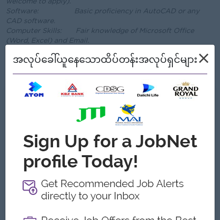
welcome to apply).
Software: Basic proficiency in AutoCAD or any
CAD software.
Computer Skills: Fair knowledge of Microsoft Office
(Word, Excel) and Email.
Interests: A strong interest in Manufacturing and
×
အလုပ်ခေါ်ယူနေသောထိပ်တန်းအလုပ်ရှင်များ
Industrial Design.
Soft Skills: Active learner and a good team player.
ကျွန်တော့်တို့ ဘာတွေကမ်းလှမ်းနိုင်သလဲ
အကျိုးအမြတ်
- Perfect Attendance Bonus
ထူးခြားချက်များ
ကောင်းမွန်သောကုမ္ပဏီ
အောင်မြင်မှုအစဉ်အမြဲရရှိနေသောအသင်းနဲ့လက်တွဲ
လိုက်ပါ
သင်အပြောင်းအလဲကိုဖန်တီးပါ