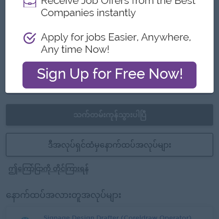
အခွင့်အလမ်းများ
ရာထူးတိုးမြှင့်ရန်အခွင့်အလမ်းများ
လုပ်ငန်းကျွမ်းကျင်မှုမြှင့်တင်ရေးသင်တန်းများတက်
ရောက်နိုင်ခွင့်
ကျွမ်းကျင်မှုအသစ်များနှင့်နည်းပညာအသစ်များကို
သင်ယူလေ့လာနိုင်ခြင်း
သက်တမ်းကုန်သွားပါပြီ
ဒီအလုပ်ရှင်ထံမှနောက်ထပ်အလုပ်များ
ဤကြော်ငြာကို တိုင်ကြားရန်
နောက်ထပ်အလားတူအလုပ်များ
Signage Design Drafter (Coreldraw Operator)