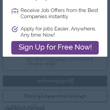
ကောင်းမွန်သောကုမ္ပဏီ
အောင်မြင်မှုအစဉ်အမြဲရရှိနေသောအသင်းနဲ့လက်တွဲ
လိုက်ပါ
သင်အပြောင်းအလဲကိုဖန်တီးပါ
အခွင့်အလမ်းများ
ရာထူးတိုးမြှင့်ရန်အခွင့်အလမ်းများ
လုပ်ငန်းကျွမ်းကျင်မှုမြှင့်တင်ရေးသင်တန်းများတက်
ရောက်နိုင်ခွင့်
ကျွမ်းကျင်မှုအသစ်များနှင့်နည်းပညာအသစ်များကို
သင်ယူလေ့လာနိုင်ခြင်း
သက်တမ်းကုန်သွားပါပြီ
ဒီအလုပ်ရှင်ထံမှနောက်ထပ်အလုပ်များ
ဤကြော်ငြာကို တိုင်ကြားရန်