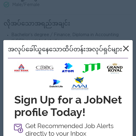
Male/Female
လိုအပ်သောအရည်အချင်း
Bachelor’s degree / Finance, Diploma in Accounting
(LCCI) or related studies.
×
အလုပ်ခေါ်ယူနေသောထိပ်တန်းအလုပ်ရှင်များ
Minimum 1 to 3 years work experience in accounting field.
Experience in computerized software & advance excel
are essential.
ကျွန်တော့်တို့ ဘာတွေကမ်းလှမ်းနိုင်သလဲ
အကျိုးအမြတ်
Benefit will be provided according to
company's policy.
ထူးခြားချက်များ