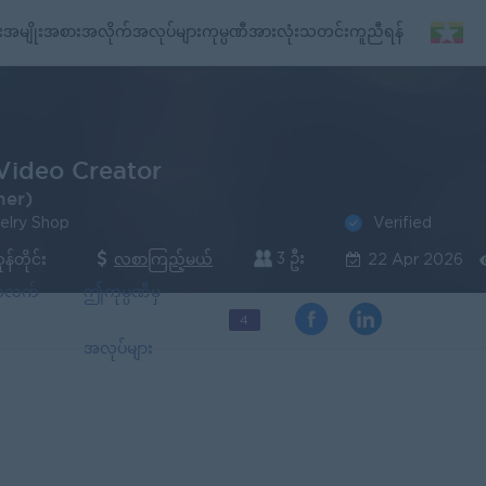
း
အမျိုးအစားအလိုက်အလုပ်များ
ကုမ္ပဏီအားလုံး
သတင်း
ကူညီရန်
Video Creator
her)
Verified
elry Shop
3 ဦး
န်တိုင်း
လစာကြည့်မယ်
22 Apr 2026
်အလက်
ဤကုမ္ပဏီမှ
4
အလုပ်များ