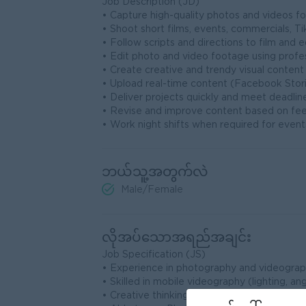
Job Description (JD)
• Capture high-quality photos and videos f
• Shoot short films, events, commercials, T
• Follow scripts and directions to film and e
• Edit photo and video footage using profe
• Create creative and trendy visual content 
• Upload real-time content (Facebook Storie
• Deliver projects quickly and meet deadlin
• Revise and improve content based on fe
• Work night shifts when required for event
ဘယ်သူ့အတွက်လဲ
Male/Female
လိုအပ်သောအရည်အချင်း
Job Specification (JS)
• Experience in photography and videogra
• Skilled in mobile videography (lighting, 
• Creative thinking and good storytelling abi