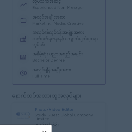
လုပ်သက်အဆင့်
Experienced Non-Manager
အလုပ်အမျိုးအစား
Marketing, Media, Creative
အလုပ်၏လုပ်ငန်းအမျိုးအစား
လက်ဝတ်ရတနာနှင့် ကျောက်မျက်ရတနာ
လုပ်ငန်း
အနိမ့်ဆုံး ပညာအရည်အချင်း
Bachelor Degree
အလုပ်ချိန်အမျိုးအစား
Full Time
နောက်ထပ်အလားတူအလုပ်များ
Photo/Video Editor
Study Quest Global Company
Limited
ရန်ကုန်တိုင်း