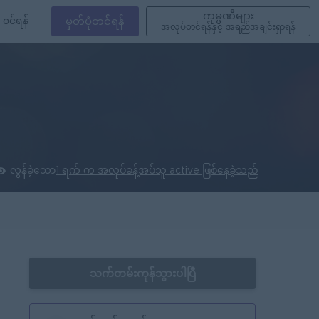
ကုမ္ပဏီများ
၀င်ရန်
မှတ်ပုံတင်ရန်
အလုပ်တင်ရန်နှင့် အရည်အချင်းရှာရန်
လွန်ခဲ့သော
1 ရက် က အလုပ်ခန့်အပ်သူ active ဖြစ်နေခဲ့သည်
သက်တမ်းကုန်သွားပါပြီ