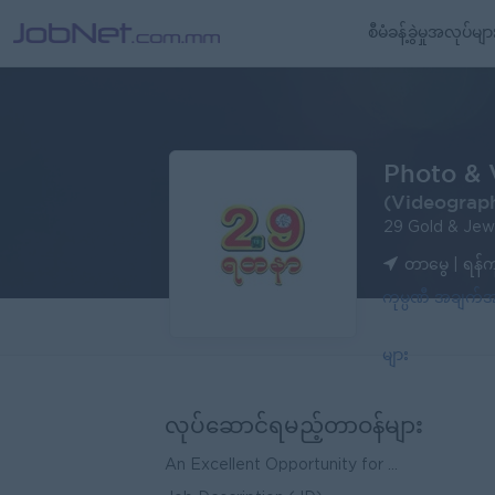
စီမံခန့်ခွဲမှုအလုပ်မျာ
Photo & 
(Videograp
29 Gold & Jew
တာမွေ | ရန်ကု
ကုမ္ပဏီ အချက
များ
လုပ်ဆောင်ရမည့်တာဝန်များ
An Excellent Opportunity for ...