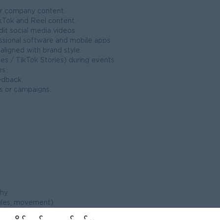
or company content.
ikTok and Reel content.
dit social media videos.
ssional software and mobile apps.
aligned with brand style.
s / TikTok Stories) during events.
es.
edback.
s or campaigns.
phy
angles, movement)
lity