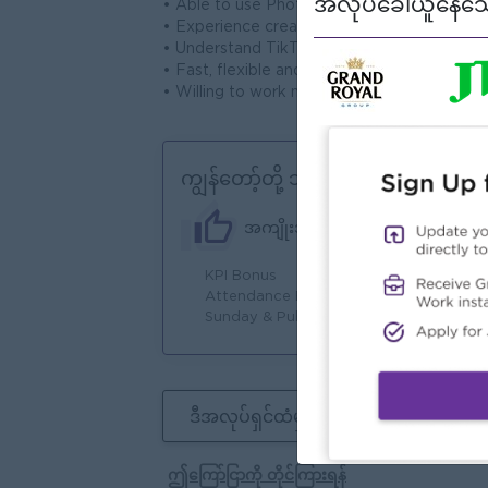
အလုပ်ခေါ်ယူနေသေ
• Able to use Photoshop, Premiere Pro and
• Experience creating video content for so
• Understand TikTok, Facebook and Instagr
• Fast, flexible and able to meet deadlines
• Willing to work night shift when required
ကျွန်တော့်တို့ ဘာတွေကမ်းလှမ်းနိုင်သ
အကျိုးအမြတ်
KPI Bonus
Fu
Attendance Bonus
Ma
Sunday & Public Holiday OFF
Jo
ဒီအလုပ်ရှင်ထံမှနောက်ထပ်အလုပ်များ
ဤကြော်ငြာကို တိုင်ကြားရန်