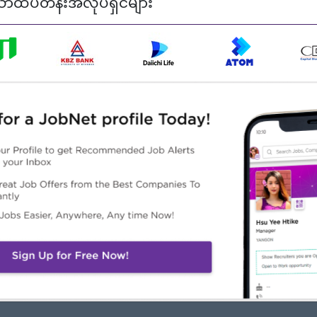
ာထိပ်တန်းအလုပ်ရှင်များ
 mobile editing apps (CapCut)
cial media
am trends (preferred)
လဲ
ထူးခြားချက်များ
အခွင့်အလမ်းများ
n working environment
Learn new skills on the job
ke a difference
Management potential
in an experienced team