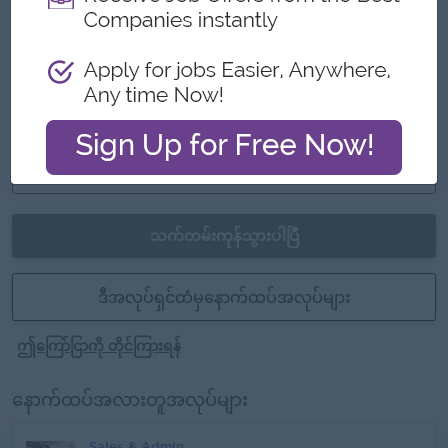
အခွင့်အလမ်းများ
ရာထူးတိုးမြှင့်ရန်အခွင့်အလမ်းများ
လုပ်ငန်းကျွမ်းကျင်မှုမြှင့်တင်ရေးသင်တန်းများတက်
ရောက်နိုင်ခွင့်
ကျွမ်းကျင်မှုအသစ်များနှင့်နည်းပညာအသစ်များကို
သင်ယူလေ့လာနိုင်ခြင်း
သက်တမ်းကုန်သွားပါပြီ
ဒီအလုပ်ရှင်ထံမှနောက်ထပ်အလုပ်များ
ဤကြော်ငြာကို တိုင်ကြားရန်
နောက်ထပ်အလားတူအလုပ်များ
Sales & Admin