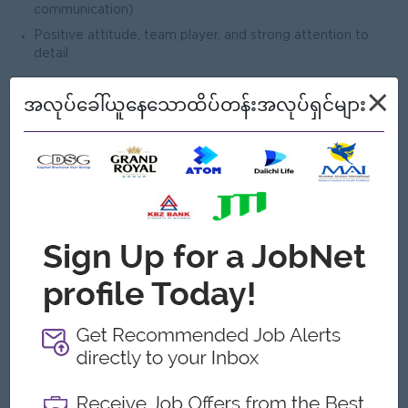
communication)
Positive attitude, team player, and strong attention to
detail
×
အလုပ်ခေါ်ယူနေသောထိပ်တန်းအလုပ်ရှင်များ
ကျွန်တော့်တို့ ဘာတွေကမ်းလှမ်းနိုင်သလဲ
အကျိုးအမြတ်
Competitive salary
Learning and growth opportunities in the solar
energy industry
Ferry Allowance (After Probation)
ထူးခြားချက်များ
ကောင်းမွန်သောကုမ္ပဏီ
အောင်မြင်မှုအစဉ်အမြဲရရှိနေသောအသင်းနဲ့လက်တွဲ
လိုက်ပါ
သင်အပြောင်းအလဲကိုဖန်တီးပါ