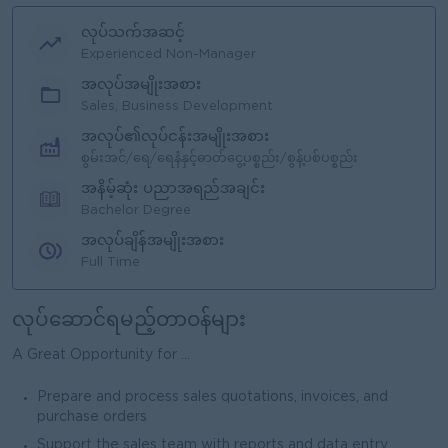
လုပ်သက်အဆင့်
Experienced Non-Manager
အလုပ်အမျိုးအစား
Sales, Business Development
အလုပ်၏လုပ်ငန်းအမျိုးအစား
စွမ်းအင်/ရေ/ရေနံနှင့်ဓာတ်ငွေ့ပစ္စည်း/စွန့်ပစ်ပစ္စည်း
အနိမ့်ဆုံး ပညာအရည်အချင်း
Bachelor Degree
အလုပ်ချိန်အမျိုးအစား
Full Time
လုပ်ဆောင်ရမည့်တာဝန်များ
A Great Opportunity for ...
Prepare and process sales quotations, invoices, and
purchase orders
Support the sales team with reports and data entry