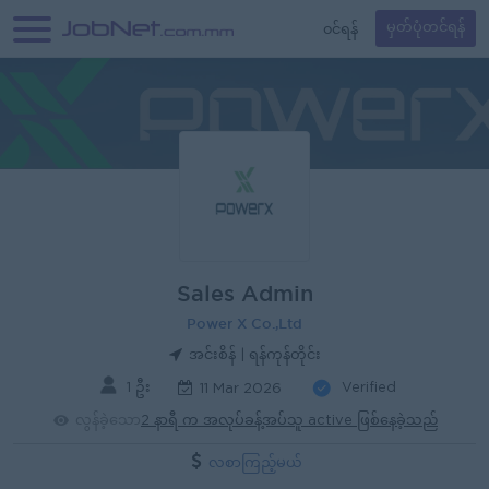
၀င်ရန်
မှတ်ပုံတင်ရန်
Sales Admin
Power X Co.,Ltd
အင်းစိန် | ရန်ကုန်တိုင်း
1 ဦး
Verified
11 Mar 2026
လွန်ခဲ့သော
2 နာရီ က အလုပ်ခန့်အပ်သူ active ဖြစ်နေခဲ့သည်
လစာကြည့်မယ်