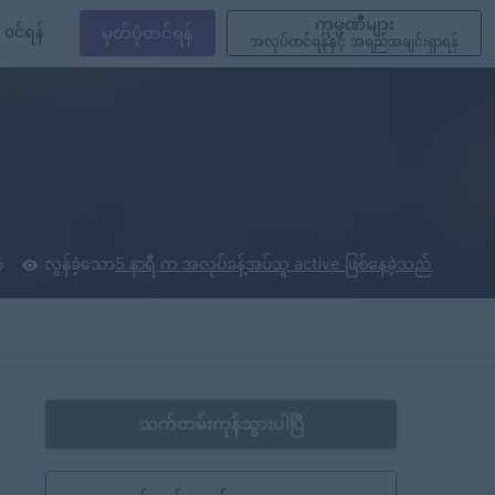
ကုမ္ပဏီများ
၀င်ရန်
မှတ်ပုံတင်ရန်
အလုပ်တင်ရန်နှင့် အရည်အချင်းရှာရန်
6
လွန်ခဲ့သော
5 နာရီ က အလုပ်ခန့်အပ်သူ active ဖြစ်နေခဲ့သည်
သက်တမ်းကုန်သွားပါပြီ