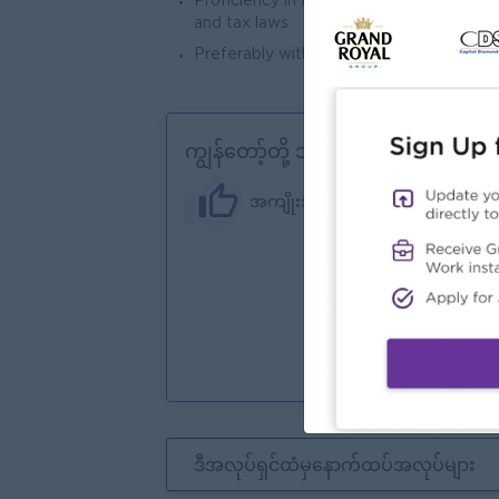
Proficiency in financial software (SQL) 
and tax laws
Preferably with garment related experi
ကျွန်တော့်တို့ ဘာတွေကမ်းလှမ်းနိုင်သ
အကျိုးအမြတ်
.
ကော
အော
အသင
သင်
ဒီအလုပ်ရှင်ထံမှနောက်ထပ်အလုပ်များ