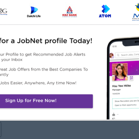
and Excel, with strong knowledge of accounting principles
ence
လဲ
ထူးခြားချက်များ
အခွင့်အလမ်းများ
င်းမွန်သောကုမ္ပဏီ
ရာထူးတိုးမြှင့်ရန်အခွင့်အလမ်းများ
င်မြင်မှုအစဉ်အမြဲရရှိနေသော
လုပ်ငန်းကျွမ်းကျင်မှုမြှင့်တင်ရေး
်းနဲ့လက်တွဲလိုက်ပါ
သင်တန်းများတက်ရောက်နိုင်ခွင့်
အပြောင်းအလဲကိုဖန်တီးပါ
ကျွမ်းကျင်မှုအသစ်များနှင့်နည်းပညာ
အသစ်များကိုသင်ယူလေ့လာနိုင်
ခြင်း