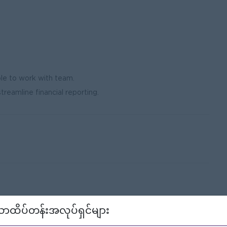
le to work with team.
reamline financial reporting.
ther accounting qualification.
ာထိပ်တန်းအလုပ်ရှင်များ
ence