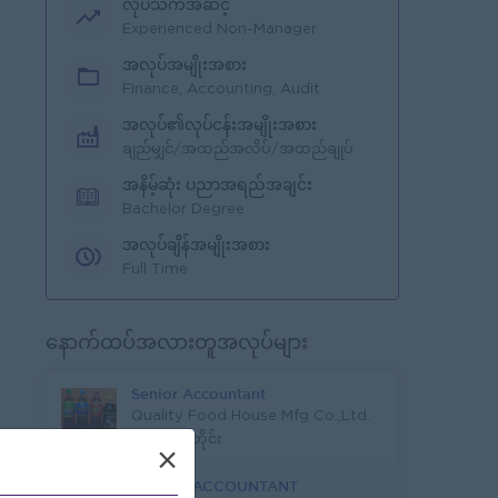
လုပ်သက်အဆင့်
Experienced Non-Manager
အလုပ်အမျိုးအစား
Finance, Accounting, Audit
အလုပ်၏လုပ်ငန်းအမျိုးအစား
ချည်မျှင်/အထည်အလိပ်/အထည်ချုပ်
အနိမ့်ဆုံး ပညာအရည်အချင်း
Bachelor Degree
အလုပ်ချိန်အမျိုးအစား
Full Time
နောက်ထပ်အလားတူအလုပ်များ
Senior Accountant
Quality Food House Mfg Co.,Ltd.
ရန်ကုန်တိုင်း
×
SENIOR ACCOUNTANT