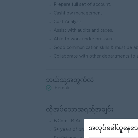
Prepare full set of account.
Cashflow management
Cost Analysis
Assist with audits and taxes.
Able to work under pressure.
Good communication skills & must be ab
Collaborate with other departments to st
ဘယ်သူ့အတွက်လဲ
Female
လိုအပ်သောအရည်အချင်း
B.Com , B Act , BBA or LCCI III (UK) & o
အလုပ်ခေါ်ယူနေသေ
3+ years of practical accounting experi