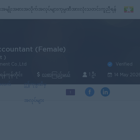
း
အမျိုးအစားအလိုက်အလုပ်များ
ကုမ္ပဏီအားလုံး
သတင်း
ကူညီရန်
ccountant (Female)
t )
Verified
ment Co.,Ltd
1 ဦး
ရန်ကုန်တိုင်း
လစာကြည့်မယ်
14 May 202
်အလက်
ဤကုမ္ပဏီမှ
1
အလုပ်များ