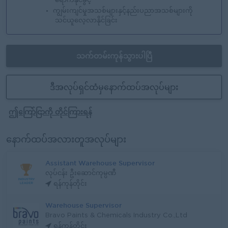
ရောက်နိုင်ခွင့်
ကျွမ်းကျင်မှုအသစ်များနှင့်နည်းပညာအသစ်များကို
သင်ယူလေ့လာနိုင်ခြင်း
သက်တမ်းကုန်သွားပါပြီ
ဒီအလုပ်ရှင်ထံမှနောက်ထပ်အလုပ်များ
ဤကြော်ငြာကို တိုင်ကြားရန်
နောက်ထပ်အလားတူအလုပ်များ
Assistant Warehouse Supervisor
လုပ်ငန်း ဦးဆောင်ကုမ္ပဏီ
ရန်ကုန်တိုင်း
Warehouse Supervisor
Bravo Paints & Chemicals Industry Co.,Ltd
ရန်ကုန်တိုင်း