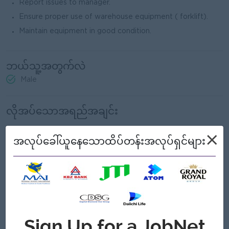
Report issues to manager.
Ensure proper use of warehouse equipment ( forklift).
Maintain equipment in good condition.
ဘယ်သူ့အတွက်လဲ
Male
လိုအပ်သောအရည်အချင်း
×
အလုပ်ခေါ်ယူနေသောထိပ်တန်းအလုပ်ရှင်များ
Bachelor's degree in Logistics, Supply Chain Management,
or a related field.
At least 5 years of experience in related field, with
supervisory experience preferred.
Strong knowledge of logistics operations, including
transportation, warehousing, and inventory management.
Ability to work independently and collaboratively in a
team environment.