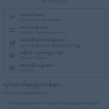
လစာကြည့်မယ်
လုပ်သက်အဆင့်
Experienced Non-Manager
အလုပ်အမျိုးအစား
Logistics, Warehousing, Port
အလုပ်၏လုပ်ငန်းအမျိုးအစား
လူ့သုံးကုန်ပစ္စည်းထုတ်လုပ်ဖြန့်ဖြူးရောင်းချမှု
အနိမ့်ဆုံး ပညာအရည်အချင်း
Bachelor Degree
အလုပ်ချိန်အမျိုးအစား
Full Time
လုပ်ဆောင်ရမည့်တာဝန်များ
A Fantastic Opportunity for ...
Monitor stock levels of wheat flour and bran materials.