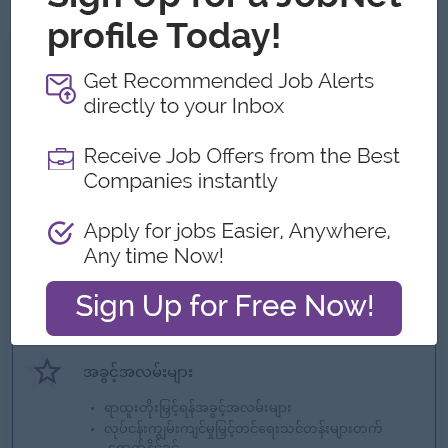
ကျွန်တော့်တို့ ဘာတွေကမ်းလှမ်းနိုင်သလဲ
အကျိုးအမြတ်
Benefit will be provided according to
company's policy.
ထူးခြားချက်များ
ကောင်းမွန်သောကုမ္ပဏီ
အောင်မြင်မှုအစဉ်အမြဲရရှိနေသောအသင်းနဲ့လက်တွဲ
လိုက်ပါ
သင်အပြောင်းအလဲကိုဖန်တီးပါ
အခွင့်အလမ်းများ
ရာထူးတိုးမြှင့်ရန်အခွင့်အလမ်းများ
လုပ်ငန်းကျွမ်းကျင်မှုမြှင့်တင်ရေးသင်တန်းများတက်