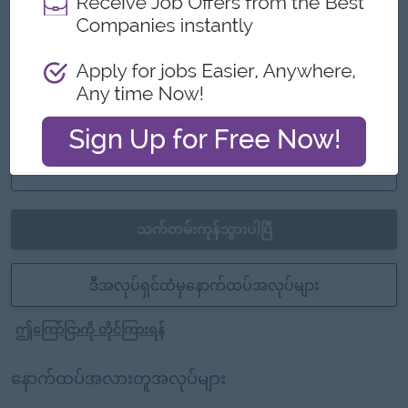
ထူးခြားချက်များ
- Fun Working Environment
အခွင့်အလမ်းများ
- Training Provided
- Ferry Provided
သက်တမ်းကုန်သွားပါပြီ
ဒီအလုပ်ရှင်ထံမှနောက်ထပ်အလုပ်များ
ဤကြော်ငြာကို တိုင်ကြားရန်
နောက်ထပ်အလားတူအလုပ်များ