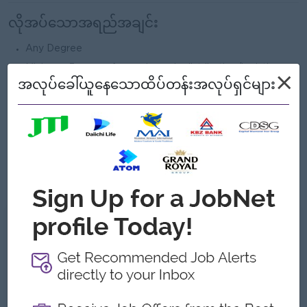
လိုအပ်သောအရည်အချင်း
Any Degree
Minimum 3 years of experience in distribution/logistics
×
အလုပ်ခေါ်ယူနေသောထိပ်တန်းအလုပ်ရှင်များ
field
Basic Computer skill (MS Word/Excel)
Able to lift at least 30kg.
Willing to work overtime when required.
Experience in Pharmaceutical distribution.
Knowledge of Inventory Control and slotting.
ကျွန်တော့်တို့ ဘာတွေကမ်းလှမ်းနိုင်သလဲ
အကျိုးအမြတ်
- Bonus
- Commission