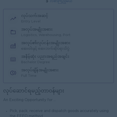
လစာကြည့်မယ်
လုပ်သက်အဆင့်
Entry Level
အလုပ်အမျိုးအစား
Logistics, Warehousing, Port
အလုပ်၏လုပ်ငန်းအမျိုးအစား
ဆေးဝါးနှင့် ဆေးဘက်ဆိုင်ရာသိပ္ပံ
အနိမ့်ဆုံး ပညာအရည်အချင်း
Bachelor Degree
အလုပ်ချိန်အမျိုးအစား
Full Time
လုပ်ဆောင်ရမည့်တာဝန်များ
An Exciting Opportunity for ...
Pick, pack, receive and dispatch goods accurately using
the FEFO method.