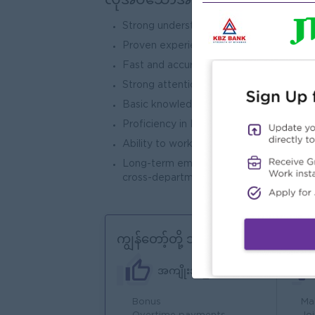
လိုအပ်သောအရည်အချင်း
Strong understanding of basic Accountin
Proven experience in data entry, inventor
Fast and accurate typing skills.
Strong attention to detail and organizatio
Basic knowledge of inventory systems
Proficiency in Microsoft Excel and dat
Ability to work independently and meet 
Long-term employees build deeper intern
cross-departmental collaboration.
ကျွန်တော့်တို့ ဘာတွေကမ်းလှမ်းနိုင်သ
အကျိုးအမြတ်
Bonus
Ma