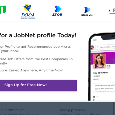
g principles (LCCI Level 1-2)
y, or administrative roles.
nal skills.
 or ERP software
a management tools.
deadlines.
al relationships, which can lead to mentorship and better
လဲ
ထူးခြားချက်များ
အခွင့်အလမ်းများ
ke a difference
Training provided