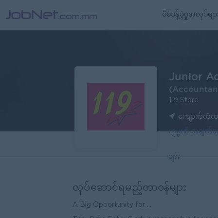
စီမံခန့်ခွဲမှုအလုပ်မျာ
Junior A
(Accountan
119 Store
ကျောက်တံတား 
ကုမ္ပဏီ အချက
များ
လုပ်ဆောင်ရမည့်တာဝန်များ
A Big Opportunity for ...