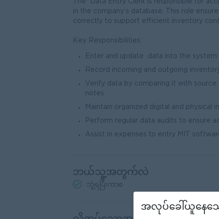
The Data Entry Clerk is responsible for acc
in the company’s database. This role ensure
correctly to support efficient inventory con
Key Responsibilities:
Enter and update data into the system (e
Record incoming and outgoing inventory 
Verify data by comparing it with source
notes.
Maintain organized digital and physical i
Perform regular data audits to ensure a
Assist in expenses to entry MIT softwa
ဘယ်သူ့အတွက်လဲ
ဘွဲ့ရပြီးကာစ
အလုပ်ခေါ်ယူနေသေ