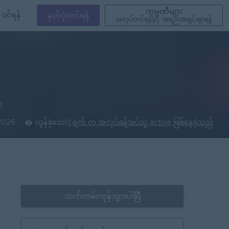
ကုမ္ပဏီများ
၀င်ရန်
မှတ်ပုံတင်ရန်
အလုပ်တင်ရန်နှင့် အရည်အချင်းရှာရန်
d
2026
လွန်ခဲ့သော
1 ရက် က အလုပ်ခန့်အပ်သူ active ဖြစ်နေခဲ့သည်
သက်တမ်းကုန်သွားပါပြီ