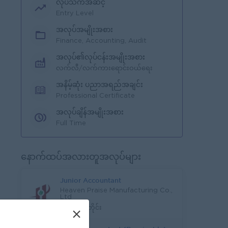
လုပ်သက်အဆင့်
Entry Level
အလုပ်အမျိုးအစား
Finance, Accounting, Audit
အလုပ်၏လုပ်ငန်းအမျိုးအစား
လက်လီ/လက်ကားရောင်းဝယ်ရေး
အနိမ့်ဆုံး ပညာအရည်အချင်း
Professional Certificate
အလုပ်ချိန်အမျိုးအစား
Full Time
နောက်ထပ်အလားတူအလုပ်များ
Junior Accountant
Heaven Praise Manufacturing Co.,
Ltd
ရန်ကုန်တိုင်း
×