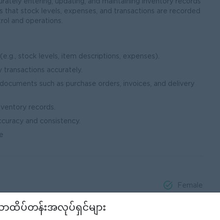
urately entering, updating, and maintaining inventory records
s that stock levels, expenses, and transactions are recorded
trol and operations.
.g., stock levels, item descriptions, expenses).
transactions accurately.
 documents such as purchase orders, invoices, and delivery
nventory records.
ccuracy and consistency.
re
Female
ာထိပ်တန်းအလုပ်ရှင်များ