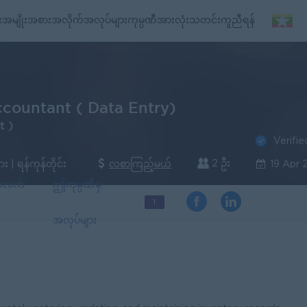
း
အမျိုးအစားအလိုက်အလုပ်များ
ကုမ္ပဏီအားလုံး
သတင်း
ကူညီရန်
ccountant ( Data Entry)
t )
Verifie
2 ဦး
| ရန်ကုန်တိုင်း
လစာကြည့်မယ်
19 Apr 
်အလက်
ဤကုမ္ပဏီမှ
1
အလုပ်များ