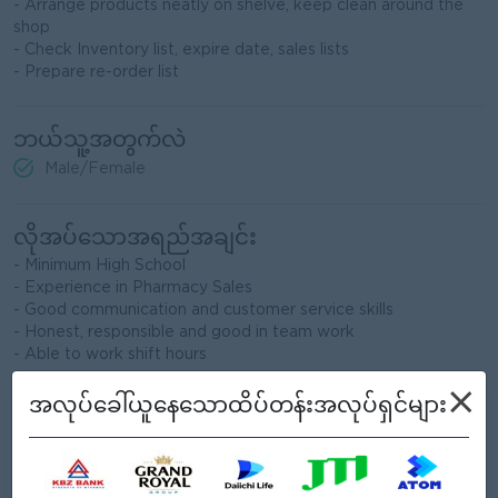
- Arrange products neatly on shelve, keep clean around the
shop
- Check Inventory list, expire date, sales lists
- Prepare re-order list
ဘယ်သူ့အတွက်လဲ
Male/Female
လိုအပ်သောအရည်အချင်း
- Minimum High School
- Experience in Pharmacy Sales
- Good communication and customer service skills
- Honest, responsible and good in team work
- Able to work shift hours
×
အလုပ်ခေါ်ယူနေသောထိပ်တန်းအလုပ်ရှင်များ
ကျွန်တော့်တို့ ဘာတွေကမ်းလှမ်းနိုင်သလဲ
အကျိုးအမြတ်