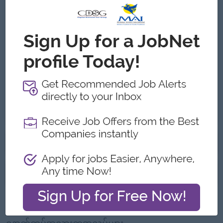
- Overtimes payment
- Uniform
ထူးခြားချက်များ
- Fun working environment
အခွင့်အလမ်းများ
Promotion Opportunity
သက်တမ်းကုန်သွားပါပြီ
ဒီအလုပ်ရှင်ထံမှနောက်ထပ်အလုပ်များ
ဤကြော်ငြာကို တိုင်ကြားရန်