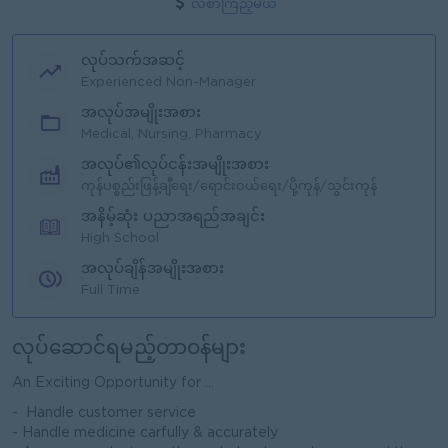
လစာကြည့်မယ်
လုပ်သက်အဆင့်
Experienced Non-Manager
အလုပ်အမျိုးအစား
Medical, Nursing, Pharmacy
အလုပ်၏လုပ်ငန်းအမျိုးအစား
ကုန်ပစ္စည်းဖြန့်ချီရေး/ရောင်းဝယ်ရေး/ပို့ကုန်/သွင်းကုန်
အနိမ့်ဆုံး ပညာအရည်အချင်း
High School
အလုပ်ချိန်အမျိုးအစား
Full Time
လုပ်ဆောင်ရမည့်တာဝန်များ
An Exciting Opportunity for ...
- Handle customer service
- Handle medicine carfully & accurately