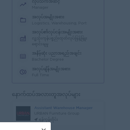
လုပ်သက်အဆင့်
Manager
အလုပ်အမျိုးအစား
Logistics, Warehousing, Port
အလုပ်၏လုပ်ငန်းအမျိုးအစား
လူ့သုံးကုန်ပစ္စည်းထုတ်လုပ်ဖြန့်ဖြူး
ရောင်းချမှု
အနိမ့်ဆုံး ပညာအရည်အချင်း
Bachelor Degree
အလုပ်ချိန်အမျိုးအစား
Full Time
နောက်ထပ်အလားတူအလုပ်များ
Assistant Warehouse Manager
URBAN Furniture Group
ရန်ကုန်တိုင်း