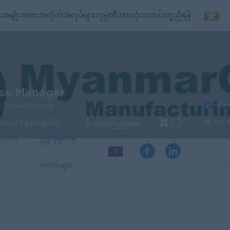
း
အမျိုးအစားအလိုက်အလုပ်များ
ကုမ္ပဏီအားလုံး
သတင်း
ကူညီရန်
se Manager
Ver
 Manufacturing
5 ဦး
ပ်ကမ်း | ရန်ကုန်တိုင်း
လစာကြည့်မယ်
08 
်အလက်
ဤကုမ္ပဏီမှ
9
အလုပ်များ