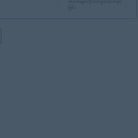
အသစ်များကိုသင်ယူလေ့လာနိုင်
ခြင်း