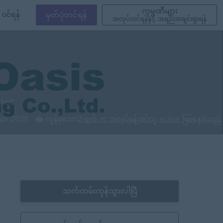
ကုမ္ပဏီများ
၀င်ရန်
မှတ်ပုံတင်ရန်
အလုပ်တင်ရန်နှင့် အရည်အချင်းရှာရန်
ified
Apr 2026
လွန်ခဲ့သော
2 ရက် က အလုပ်ခန့်အပ်သူ active ဖြစ်နေခဲ့သည်
သက်တမ်းကုန်သွားပါပြီ