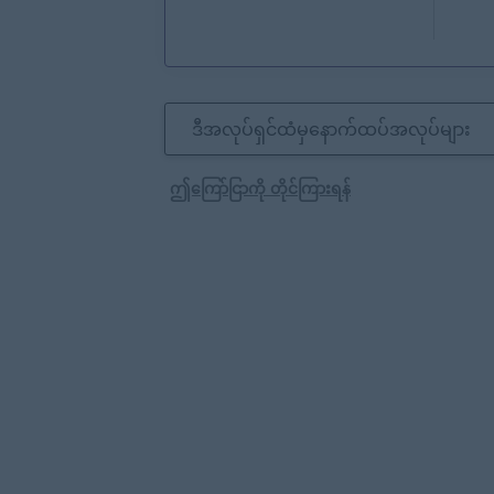
ဒီအလုပ်ရှင်ထံမှနောက်ထပ်အလုပ်များ
ဤကြော်ငြာကို တိုင်ကြားရန်