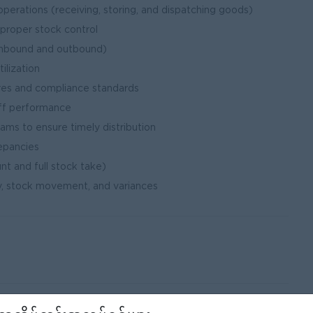
erations (receiving, storing, and dispatching goods)
proper stock control
inbound and outbound)
ilization
es and compliance standards
aff performance
eams to ensure timely distribution
epancies
nt and full stock take)
y, stock movement, and variances