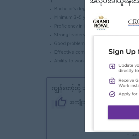
အလုပ်ခေါ်ယူနေသေ
Bachelor’s degree in Supply Chain Manage
Minimum 3–5 years of experience in 
Proficiency in inventory systems (ERP,
Strong leadership and team management
Good problem-solving and organizational 
Effective communication skills
Ability to work under pressure and mee
ကျွန်တော့်တို့ ဘာတွေကမ်းလှမ်းနိုင်သ
အကျိုးအမြတ်
-
ကော
အော
အသင
သင်