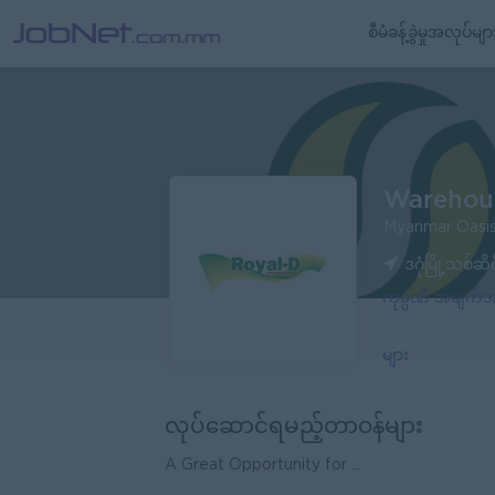
စီမံခန့်ခွဲမှုအလုပ်မျာ
Warehou
Myanmar Oasis
ဒဂုံမြို့သစ်ဆိ
ကုမ္ပဏီ အချက
များ
လုပ်ဆောင်ရမည့်တာဝန်များ
A Great Opportunity for ...