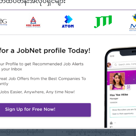
ာထိပ်တန်းအလုပ်ရှင်များ
ment, Logistics, Business Administration, or a related field
warehouse management
 WMS, Excel)
 skills
abilities
t deadlines
လဲ
ထူးခြားချက်များ
အခွင့်အလမ်းများ
င်းမွန်သောကုမ္ပဏီ
ရာထူးတိုးမြှင့်ရန်အခွင့်အလမ်းများ
င်မြင်မှုအစဉ်အမြဲရရှိနေသော
လုပ်ငန်းကျွမ်းကျင်မှုမြှင့်တင်ရေး
်းနဲ့လက်တွဲလိုက်ပါ
သင်တန်းများတက်ရောက်နိုင်ခွင့်
အပြောင်းအလဲကိုဖန်တီးပါ
ကျွမ်းကျင်မှုအသစ်များနှင့်နည်းပညာ