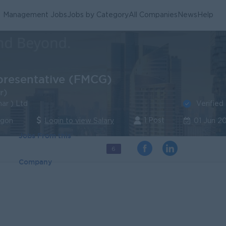
Management Jobs
Jobs by Category
All Companies
News
Help
presentative (FMCG)
r)
Verified
ar ) Ltd
1 Post
ngon
Login to view Salary
01 Jun 2
Jobs From this
6
Company