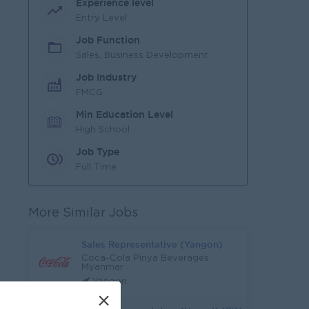
Experience level
Entry Level
Job Function
Sales, Business Development
Job Industry
FMCG
Min Education Level
High School
Job Type
Full Time
More Similar Jobs
Sales Representative (Yangon)
Coca-Cola Pinya Beverages
Myanmar
Yangon
×