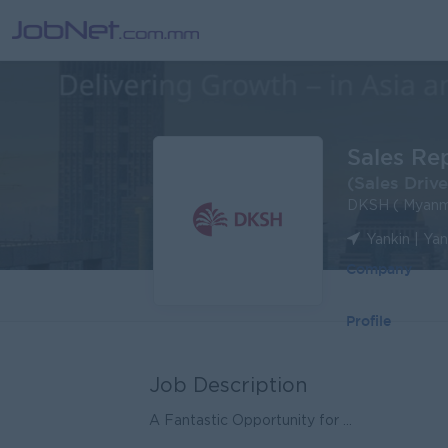
Sales Re
(Sales Drive
DKSH ( Myanm
Yankin | Ya
Company
Profile
Job Description
A Fantastic Opportunity for ...