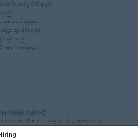
ာက်အောင်ဆောင်ရွက်နိုင်ရမည်။
င်ရမည်။
ီအောင် ရောင်းချရမည်။
န်စွာ သွားနိုင်ရမည်။
ှင်းနိုင်ရမည်။
်မှီ report တင်ရမည်။
ှ ဘွဲ့ရရှိပြီးသူဖြစ်ရမည်။
 Modern Trade Channel အတွေ့အကြုံရှိသူ ဉီးစားပေးမည်။
မည်။
iring