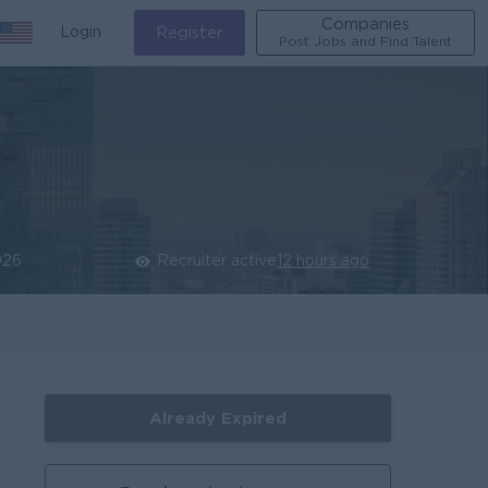
Companies
Login
Register
Post Jobs and Find Talent
026
Recruiter active
12 hours ago
Already Expired