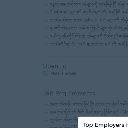
နေ့စဉ်အရောင်းတာဝန်များကို အချိန်မှီ ပြီးမြေ
Customer များ၏ ‌အော်ဒါများကို အချိန်မှီ တ
သတ်မှတ်ထားသော sales target များကို ထိမှ
ချမှတ်ထားသော လမ်းကြောင်းများကို တိကျမှန်က
ဝယ်သူ၏ တိုင်ကြားချက်များကို စိတ်ရှည်စွာဖြေရ
သက်ဆိုင်ရာ Sales Supervisor များကို အချိန
Open To
Male/Female
Job Requirements
အထက်တန်း အောင်မြင်ပြီးသူ/တက္ကသိုလ်တစ်ခုခုမ
အရောင်းပိုင်းကို စိတ်ပါဝင်စားသူဖြစ်ရမည်။
သွက်လက်တက်ကြွ၍ သင်ယူလိုစိတ်ရှိသူဖြစ်ရ
Top Employers H