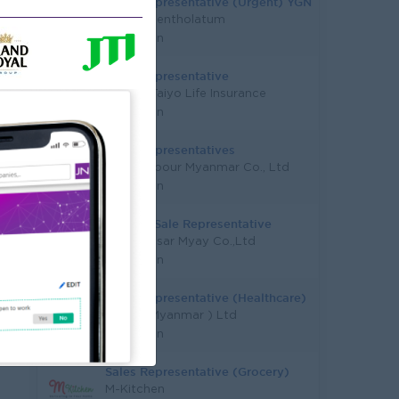
Sales Representative (Urgent) YGN
Rohto-Mentholatum
Yangon
Sales Representative
Capital Taiyo Life Insurance
Yangon
Sales Representatives
Safe Harbour Myanmar Co., Ltd
Yangon
Medical Sale Representative
Moe Thitsar Myay Co.,Ltd
Yangon
Sales Representative (Healthcare)
DKSH ( Myanmar ) Ltd
Yangon
Sales Representative (Grocery)
M-Kitchen