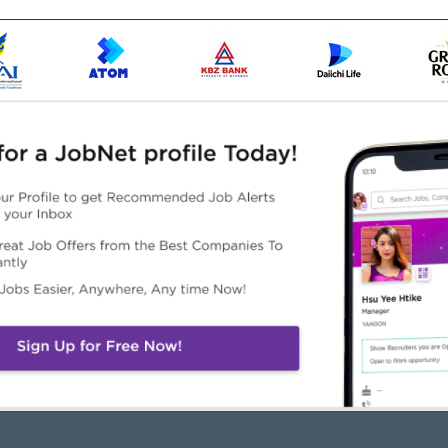
ည်။
Highlights
Career Opportunities
က်တန်း အောင်မြင်ပြီးသူ/
Opportunities for promotion
ကသိုလ်တစ်ခုခုမှ ဘွဲ့ရရှိပြီးသူ
Possibility for job training
်ရမည်။
Learn new skills and
techniques