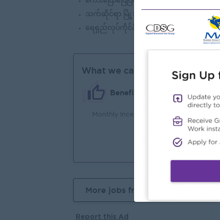
စကားပြောပြေပြစ်ကောင်းမွန်သူဖြစ်ရမည်။
သက်ဆိုင်ရာ မြို့အတွင်းသွားးလာနိုင်သူဖြစ်ရမ
ရေရှည်လုပ်ကိုင်နိုင်သူဖြစ်ရမည်။
What we can offer
Benefits
Monthly Incentive
အထ
တက္
ဖြစ
More jobs from this employer
Report this Ad