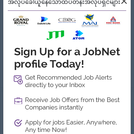
×
အလုပ်ခေါ်ယူနေသောထိပ်တန်းအလုပ်ရှင်များ
Admin Assistant
(Administrative Assistant)
ABC Beauty Co.,Ltd. (Bella Cosmetics)
လစာကြည့်မယ်
ရန်ကုန်တိုင်း
1 ဦး
အကျိုးအမြတ်:
ဖယ်ရီစီစဉ်ပေးပါသည်။ (သတ်မှတ်လမ်းကြောင်းအတိုင်းဖြစ်ပါသည်)
ထူးခြားချက်များ:
Fun Working environment International Standards Make a difference Join an experienced team
အခွင့်အလမ်းများ:
Training Provided Learn new skills on the job Promotion opportunities Management potential
· Purchasing stationery, materials, and other office supplies. · Processing and settling bills related to office operations (including e...
ကြည့်ရန်
08 Jul 2026
Verified
HR & Admin Assistant
(HR & Admin)
Urban Kitchen Co.,Ltd (Bonchon Myanmar)
လစာကြည့်မယ်
ရန်ကုန်တိုင်း
1 ဦး