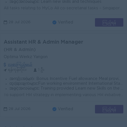
အခွင့်အလမ်းများ:
Learn new skills and techniques
All tasks relating to MyCo All co-secretarial tasks – Singapore and Yangon Managing a network of nationwide offices and staff apartments include...
ကြည့်ရန်
28 Jul 2026
Verified
Assistant HR & Admin Manager
(HR & Admin)
Optima Werkz Yangon
လစာကြည့်မယ်
ရန်ကုန်တိုင်း
1 ဦး
အကျိုးအမြတ်:
Bonus Incentive Fuel allowance Meal provide Rewards for over performance
ထူးခြားချက်များ:
Fun working environment International Standards Make a difference Join an experienced team
အခွင့်အလမ်းများ:
Training provided Learn new Skills on the job Promotion opportunities Management potential
To support HR strategy in implementing various HR initiatives and keeping all stakeholders informed. To support and establish the whole HR team to sta...
ကြည့်ရန်
28 Jul 2026
Verified