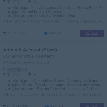
ရန်ကုန်တိုင်း
1 ဦး
အကျိုးအမြတ်:
Meal Allowance Attendance Bonus Ferry Provided
ထူးခြားချက်များ:
Make a difference
အခွင့်အလမ်းများ:
Possibility for job training
Administration Management Assist in planning, organizing, and managing daily administrative operations. Develop and implement administrative policies...
ကြည့်ရန်
12 Jun 2026
Verified
Admin & Account (Store)
(Administrative Assistant)
SM Asia Corporation Co.,Ltd
လစာကြည့်မယ်
ရန်ကုန်တိုင်း
1 ဦး
အကျိုးအမြတ်:
- Competitive Salary - Career growth opportunities - Performance-based incentives
ထူးခြားချက်များ:
- Friendly and supportive work environment - Flexible working hours - Career advancement opportunities
အခွင့်အလမ်းများ:
- Training Provided - Learn new Skills on the job - Promotion opportunities - Management Potential
Job Summary Support daily store administration and basic accounting tasks to keep records accurate, documents organized, and operations running smoot...
ကြည့်ရန်
03 Aug 2026
Verified