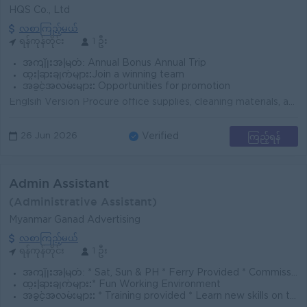
HQS Co., Ltd
လစာကြည့်မယ်
ရန်ကုန်တိုင်း
1 ဦး
အကျိုးအမြတ်:
Annual Bonus Annual Trip
ထူးခြားချက်များ:
Join a winning team
အခွင့်အလမ်းများ:
Opportunities for promotion
Englsih Version Procure office supplies, cleaning materials, and other necessary items. Maintain and organize office documents and records systematic...
ကြည့်ရန်
26 Jun 2026
Verified
Admin Assistant
(Administrative Assistant)
Myanmar Ganad Advertising
လစာကြည့်မယ်
ရန်ကုန်တိုင်း
1 ဦး
အကျိုးအမြတ်:
* Sat, Sun & PH * Ferry Provided * Commission
ထူးခြားချက်များ:
* Fun Working Environment
အခွင့်အလမ်းများ:
* Training provided * Learn new skills on the job