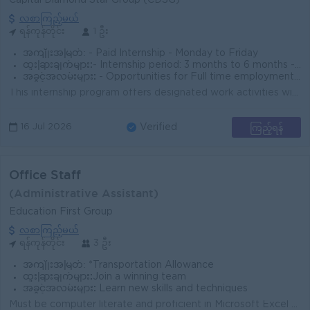
Capital Diamond Star Group (CDSG)
လစာကြည့်မယ်
ရန်ကုန်တိုင်း
1 ဦး
အကျိုးအမြတ်:
- Paid Internship - Monday to Friday
ထူးခြားချက်များ:
- Internship period: 3 months to 6 months - Fun Working Environment - Join a winning team
အခွင့်အလမ်းများ:
- Opportunities for Full time employment. - Training Provided
This internship program offers designated work activities within the Retail Cluster of Capital Diamond Star Group (CDSG) for fresh graduates and under...
ကြည့်ရန်
16 Jul 2026
Verified
Office Staff
(Administrative Assistant)
Education First Group
လစာကြည့်မယ်
ရန်ကုန်တိုင်း
3 ဦး
အကျိုးအမြတ်:
*Transportation Allowance
ထူးခြားချက်များ:
Join a winning team
အခွင့်အလမ်းများ:
Learn new skills and techniques
Must be computer literate and proficient in Microsoft Excel / Word. Must be able to maintain and inventory of stationary equipment used in the company...