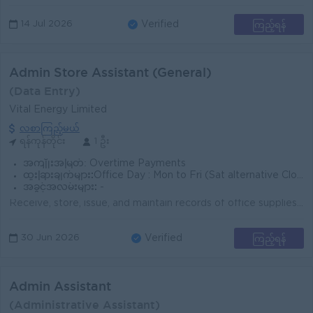
ကြည့်ရန်
14 Jul 2026
Verified
Admin Store Assistant (General)
(Data Entry)
Vital Energy Limited
လစာကြည့်မယ်
ရန်ကုန်တိုင်း
1 ဦး
အကျိုးအမြတ်:
Overtime Payments
ထူးခြားချက်များ:
Office Day : Mon to Fri (Sat alternative Closed and Sunday) Office Time : 9:00 to 5:00 PM
အခွင့်အလမ်းများ:
-
Receive, store, issue, and maintain records of office supplies, stationery, and administrative assets. Monitor stock levels and prepare replenishment ...
ကြည့်ရန်
30 Jun 2026
Verified
Admin Assistant
(Administrative Assistant)