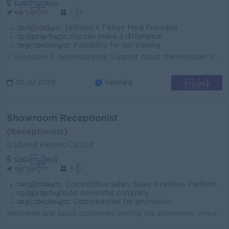
လစာကြည့်မယ်
ရန်ကုန်တိုင်း
2 ဦး
အကျိုးအမြတ်:
Uniform + Ferry+ Meal Provided
ထူးခြားချက်များ:
You can make a difference
အခွင့်အလမ်းများ:
Possibility for job training
1. Executive & Administrative Support Assist the Manager in daily operations and business activities. Manage schedules, meetings, appointments, a...
ကြည့်ရန်
30 Jul 2026
Verified
Showroom Receptionist
(Receptionist)
D United Electric Co.,Ltd
လစာကြည့်မယ်
ရန်ကုန်တိုင်း
4 ဦး
အကျိုးအမြတ်:
Competitive salary Sales Incentive Performance bonus Training and career development opportunities Friendly and professional working environmen
ထူးခြားချက်များ:
An awesome company
အခွင့်အလမ်းများ:
Opportunities for promotion
Welcome and assist customers visiting the showroom. Answer phone calls and respond to customer inquiries professionally. Introduce company products an...