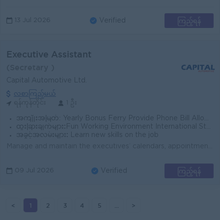
ကြည့်ရန်
13 Jul 2026
Verified
Executive Assistant
(Secretary )
Capital Automotive Ltd.
လစာကြည့်မယ်
ရန်ကုန်တိုင်း
1 ဦး
အကျိုးအမြတ်:
Yearly Bonus Ferry Provide Phone Bill Allowance
ထူးခြားချက်များ:
Fun Working Environment International Standard Sat, Sun_ off
အခွင့်အလမ်းများ:
Learn new skills on the job
Manage and maintain the executives’ calendars, appointments, and travel arrangements. Serve as the primary liaison between the executives and in...
ကြည့်ရန်
09 Jul 2026
Verified
<
1
2
3
4
5
...
>