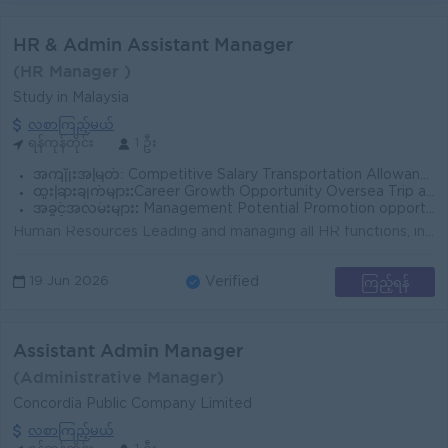
HR & Admin Assistant Manager
(HR Manager )
Study in Malaysia
လစာကြည့်မယ်
ရန်ကုန်တိုင်း
1 ဦး
အကျိုးအမြတ်:
Competitive Salary Transportation Allowance Rewards for over performance
ထူးခြားချက်များ:
Career Growth Opportunity Oversea Trip and Job Opportunity Fun and creative working environment
အခွင့်အလမ်းများ:
Management Potential Promotion opportunities
Human Resources Leading and managing all HR functions, including policy implementation, HR processes, compliance, and daily HR operations. Support man...
ကြည့်ရန်
19 Jun 2026
Verified
Assistant Admin Manager
(Administrative Manager)
Concordia Public Company Limited
လစာကြည့်မယ်