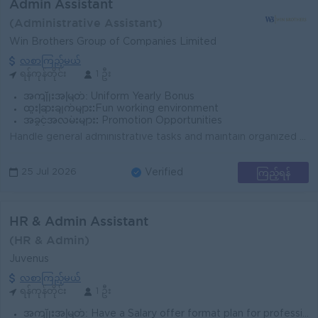
Admin Assistant
(Administrative Assistant)
Win Brothers Group of Companies Limited
လစာကြည့်မယ်
ရန်ကုန်တိုင်း
1 ဦး
အကျိုးအမြတ်:
Uniform Yearly Bonus
ထူးခြားချက်များ:
Fun working environment
အခွင့်အလမ်းများ:
Promotion Opportunities
Handle general administrative tasks and maintain organized office records. Prepare, file, and update documents, forms, and reports accurately. Monitor...
ကြည့်ရန်
25 Jul 2026
Verified
HR & Admin Assistant
(HR & Admin)
Juvenus
လစာကြည့်မယ်
ရန်ကုန်တိုင်း
1 ဦး
အကျိုးအမြတ်:
Have a Salary offer format plan for professional