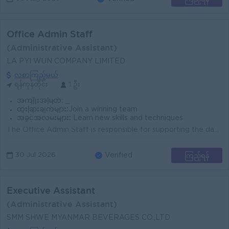
Office Admin Staff
(Administrative Assistant)
LA PYI WUN COMPANY LIMITED
လစာကြည့်မယ်
ရန်ကုန်တိုင်း
1 ဦး
အကျိုးအမြတ်:
_
ထူးခြားချက်များ:
Join a winning team
အခွင့်အလမ်းများ:
Learn new skills and techniques
The Office Admin Staff is responsible for supporting the day-to-day operations of the office, ensuring efficiency and a smooth workflow. This role in...
ကြည့်ရန်
30 Jul 2026
Verified
Executive Assistant
(Administrative Assistant)
SMM SHWE MYANMAR BEVERAGES CO.,LTD