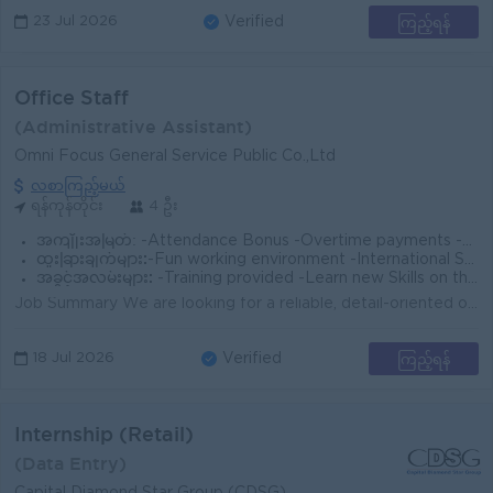
ကြည့်ရန်
23 Jul 2026
Verified
Office Staff
(Administrative Assistant)
Omni Focus General Service Public Co.,Ltd
လစာကြည့်မယ်
ရန်ကုန်တိုင်း
4 ဦး
အကျိုးအမြတ်:
-Attendance Bonus -Overtime payments -Rewards for over performance
ထူးခြားချက်များ:
-Fun working environment -International Standards -Make a difference -Join an experienced team
အခွင့်အလမ်းများ:
-Training provided -Learn new Skills on the job -Promotion opportunities -Management potential
Job Summary We are looking for a reliable, detail-oriented office staff member to support daily administrative operations in a busy logistics environ...
ကြည့်ရန်
18 Jul 2026
Verified
Internship (Retail)
(Data Entry)