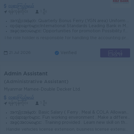
လစာကြည့်မယ်
ရန်ကုန်တိုင်း
1 ဦး
အကျိုးအမြတ်:
Quarterly Bonus Ferry (YGN area) Uniform Health Care Support
ထူးခြားချက်များ:
International Standards Leading Bank in Myanmar
အခွင့်အလမ်းများ:
Opportunities for promotion Possibility for job training Learn new skills and techniques
The role holder is responsible for handling the accounting process, provides high level administrative support to executives in the workplace, mainly ...
ကြည့်ရန်
21 Jul 2026
Verified
Admin Assistant
(Administrative Assistant)
Myanmar Mamee-Double Decker Ltd.
လစာကြည့်မယ်
ရန်ကုန်တိုင်း
1 ဦး
အကျိုးအမြတ်:
Basic Salary ( Ferry , Meal & COLA Allowance , Yearly Increment & quarterly bonus based on target achievement achievement & performance , Uniform )
ထူးခြားချက်များ:
. Fun working environment . Make a difference . Join an experienced team
အခွင့်အလမ်းများ:
. Training provided . Learn new skill on the job . Promotion opportunities . Management potential
. Handle vehicles license extension, business license extension and vehicle files. · Assist to Manager for boiler license and halal license ext...