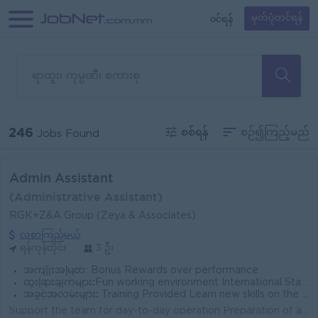
၀င်ရန်
မှတ်ပုံတင်ရန်
246
စစ်ရန်
စဉ်၍ကြည့်မည်
Jobs Found
Admin Assistant
(Administrative Assistant)
RGK+Z&A Group (Zeya & Associates)
လစာကြည့်မယ်
ရန်ကုန်တိုင်း
3 ဦး
အကျိုးအမြတ်:
Bonus Rewards over performance
ထူးခြားချက်များ:
Fun working environment International Standards Make a difference Join an experienced team
အခွင့်အလမ်းများ:
Training Provided Learn new skills on the job Promotional opportunities
Support the team for day-to-day operation Preparation of advance expense and control of petty cash Organizing files and documents Assist in document p...