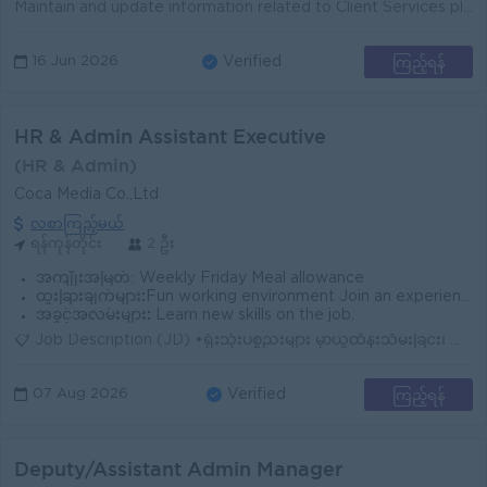
Maintain and update information related to Client Services planning and performance Track and report progress of sales order performance Consolidate w...
ကြည့်ရန်
16 Jun 2026
Verified
HR & Admin Assistant Executive
(HR & Admin)
Coca Media Co.,Ltd
လစာကြည့်မယ်
ရန်ကုန်တိုင်း
2 ဦး
အကျိုးအမြတ်:
Weekly Friday Meal allowance
ထူးခြားချက်များ:
Fun working environment Join an experienced
အခွင့်အလမ်းများ:
Learn new skills on the job.
📋 Job Description (JD) •ရုံးသုံးပစ္စည်းများ မှာယူထိန်းသိမ်းခြင်း၊ ရုံးတွင်း သန့်ရှင်းရေးနှင့် အထွေထွေ ပြုပြင်ထိန်းသိမ်းမှုများ စောင့်ကြည့်စီမံခြ...
ကြည့်ရန်
07 Aug 2026
Verified
Deputy/Assistant Admin Manager