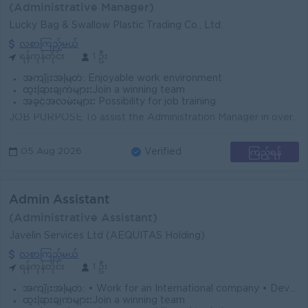
(Administrative Manager)
Lucky Bag & Swallow Plastic Trading Co., Ltd.
လစာကြည့်မယ်
ရန်ကုန်တိုင်း
1 ဦး
အကျိုးအမြတ်:
Enjoyable work environment
ထူးခြားချက်များ:
Join a winning team
အခွင့်အလမ်းများ:
Possibility for job training
JOB PURPOSE To assist the Administration Manager in overseeing day-to-day factory facility operations, security enforcement, store management, HSE co...
ကြည့်ရန်
05 Aug 2026
Verified
Admin Assistant
(Administrative Assistant)
Javelin Services Ltd (AEQUITAS Holding)
လစာကြည့်မယ်
ရန်ကုန်တိုင်း
1 ဦး
အကျိုးအမြတ်:
• Work for an International company • Develop your skills to international standards
ထူးခြားချက်များ:
Join a winning team