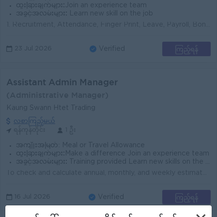
ထူးခြားချက်များ:
Join an experience team
အခွင့်အလမ်းများ:
Learn new skill on the job
1. Recruitment, Attendance, Finger Print, Leave, Payroll, Bonus, Late Fees, SSB, EC contract Process များကို လုပ်ဆောင်နိုင်သူ 2. ၀န်ထမ်းUniform, ID မျ...
ကြည့်ရန်
23 Jul 2026
Verified
Assistant Admin Manager
(Administrative Manager)
Kaung Swann Htet Trading
လစာကြည့်မယ်
ရန်ကုန်တိုင်း
1 ဦး
အကျိုးအမြတ်:
Meal or Travel Allowance
ထူးခြားချက်များ:
Make a difference Join an experience team
အခွင့်အလမ်းများ:
Training provided Learn new skills on the job
To check and calculate annual, monthly, and weekly estimated expenses. To draft and submit Fixed Assets Management SOP. To draft and submit SOP for...
ကြည့်ရန်
16 Jul 2026
Verified