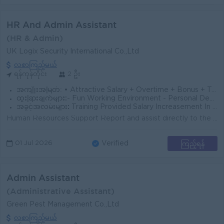
HR And Admin Assistant
(HR & Admin)
UK Logix Security International Co.,Ltd
လစာကြည့်မယ်
ရန်ကုန်တိုင်း
2 ဦး
အကျိုးအမြတ်:
• Attractive Salary + Overtime + Bonus + Travelling Allowance • Annual Bonus and Salary Increment • Leave Refund • Ferry Provided
ထူးခြားချက်များ:
- Fun Working Environment - Personal Development opportunity - Professional and Good Career path
အခွင့်အလမ်းများ:
Training Provided Salary Increasement In touch with foreign Expert and Technicians
Human Resources Support Report and assist directly to the HR Executive. Support recruitment activities including job postings on social media platfor...
ကြည့်ရန်
01 Jul 2026
Verified
Admin Assistant
(Administrative Assistant)
Green Pest Management Co.,Ltd
လစာကြည့်မယ်