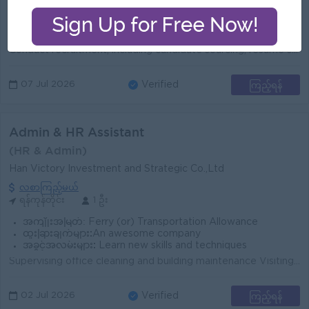
အကျိုးအမြတ်:
Transportation Allowance Meal Allowance Yearly Bonus
ထူးခြားချက်များ:
International Standard
အခွင့်အလမ်းများ:
Career Growth Opportunities
Conduct recruitment, including candidate sourcing, resume screening, interviewing, and coordinating hiring decisions. Facilitate new employee onboardi...
ကြည့်ရန်
07 Jul 2026
Verified
Admin & HR Assistant
(HR & Admin)
Han Victory Investment and Strategic Co.,Ltd
လစာကြည့်မယ်
ရန်ကုန်တိုင်း
1 ဦး
အကျိုးအမြတ်:
Ferry (or) Transportation Allowance
ထူးခြားချက်များ:
An awesome company
အခွင့်အလမ်းများ:
Learn new skills and techniques
Supervising office cleaning and building maintenance Visiting and coordinating with government offices when necessary Preparing letters, reports, and ...
ကြည့်ရန်
02 Jul 2026
Verified