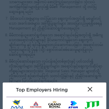
သာဓကများအား အနီးကပ် စောင့်ကြည့်လေ့လာခြင်း၊ သုံးသပ်
အကဲဖြတ်ခြင်းများပြုလုပ်၍ မိမိ၏ Management သို့ တင်ပြ
ဆွေးနွေးရ မည်။
မိမိအသင်းအဖွဲ့များမှ တင်ပြသော ဈေးကွက်အတွင်းရှိ မမျှော်လင့်
သော အခက်အခဲများ၊ အကြံပြုချက်များ အားပြေလည်မှုရရှိစေရန်
Management နှင့် ညှိနှိုင်းဆောင်ရွက်ပေးရမည်။
မိမိတာဝန်ယူဆောင်ရွက်ရသော အရောင်းနယ်မြေအတွင်းရှိ အဓိကျ
သောအရောင်းဆိုင်များနှင့် ခိုင်မာကောင်းမွန်သော ဈေးကွက်
ချိတ်ဆက်မှု နှင့် ရင်းနှီးမှုများတည်ဆောက်ပေးခြင်း၊ အရောင်းလမ်း
ကြောင်းများသို့ ပုံမှန် (သို့) ရှောင်တခင်စစ်ဆေးမှုများပြုလုပ်
ဆောင်ရွက်ရမည်။
မိမိလုပ်ဆောင်နေသော လုပ်ငန်းစဉ်တစ်ခုလုံးနှင့် ပတ်သတ်၍
လိုအပ်ချက်များ၊ အကြံပြုချက်များ၊ အရောင်းနှင့်ဈေးကွက်ဆိုင်ရာ
ကိစ္စရပ်များအားလုံးအား Regional Sales Manager များထံသို့
လိုအပ်သလို စဉ်ဆက်မပြက် သတင်းပို့ခြင်းနှင့် ညှိနှိုင်းဆောင်ရွက်
ခြင်းများ ပြလုပ်ဆောင်ရွက်ရမည်။
×
Top Employers Hiring
Open To
Male/Female