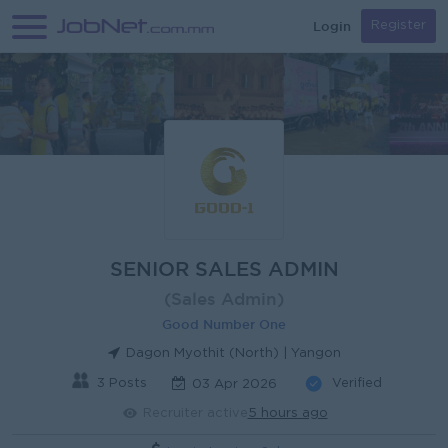
Login
Register
SENIOR SALES ADMIN
(Sales Admin)
Good Number One
Dagon Myothit (North) | Yangon
3 Posts
Verified
03 Apr 2026
Recruiter active
5 hours ago