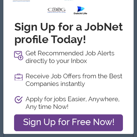
Job Requirements
Qualification - Any graduate
Skills - Must be proficient in accounting systems
and other related software. • Must have Analytical Skills and
Decision Making
Must have advance Excel
Must have good Communication Skills and Interpersonal
Skills.
Experience - 3+ Years Experience in related field
What we can offer
Benefits
- Ferry Provided
- Monthly Incentives
- Yearly Bonus