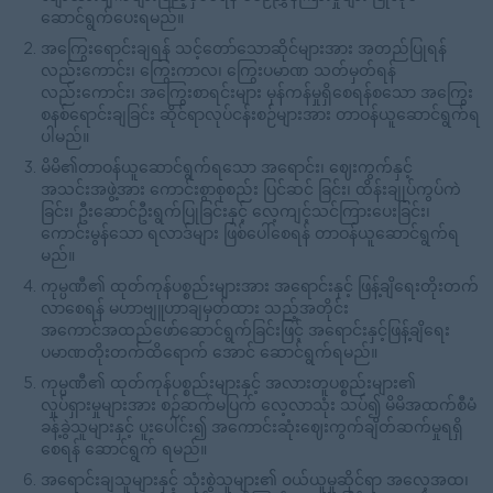
ဆောင်ရွက်ပေးရမည်။
အကြွေးရောင်းချရန် သင့်တော်သောဆိုင်များအား အတည်ပြုရန်
လည်းကောင်း၊ ကြွေးကာလ၊ ကြွေးပမာဏ သတ်မှတ်ရန်
လည်းကောင်း၊ အကြွေးစာရင်းများ မှန်ကန်မှုရှိစေရန်စသော အကြွေး
စနစ်ရောင်းချခြင်း ဆိုင်ရာလုပ်ငန်းစဉ်များအား တာဝန်ယူဆောင်ရွက်ရ
ပါမည်။
မိမိ၏တာဝန်ယူဆောင်ရွက်ရသော အရောင်း၊ ဈေးကွက်နှင့်
အသင်းအဖွဲ့အား ကောင်းစွာစုစည်း ပြင်ဆင် ခြင်း၊ ထိန်းချုပ်ကွပ်ကဲ
ခြင်း၊ ဦးဆောင်ဦးရွက်ပြုခြင်းနှင့် လေ့ကျင့်သင်ကြားပေးခြင်း၊
ကောင်းမွန်သော ရလာဒ်များ ဖြစ်ပေါ်စေရန် တာဝန်ယူဆောင်ရွက်ရ
မည်။
ကုမ္ပဏီ၏ ထုတ်ကုန်ပစ္စည်းများအား အရောင်းနှင့် ဖြန့်ချိရေးတိုးတက်
လာစေရန် မဟာဗျူဟာချမှတ်ထား သည့်အတိုင်း
အကောင်အထည်ဖော်ဆောင်ရွက်ခြင်းဖြင့် အရောင်းနှင့်ဖြန့်ချိရေး
ပမာဏတိုးတက်ထိရောက် အောင် ဆောင်ရွက်ရမည်။
ကုမ္ပဏီ၏ ထုတ်ကုန်ပစ္စည်းများနှင့် အလားတူပစ္စည်းများ၏
လှုပ်ရှားမှုများအား စဉ်ဆက်မပြက် လေ့လာသုံး သပ်၍ မိမိအထက်စီမံ
ခန့်ခွဲသူများနှင့် ပူးပေါင်း၍ အကောင်းဆုံးဈေးကွက်ချိတ်ဆက်မှုရရှိ
စေရန် ဆောင်ရွက် ရမည်။
အရောင်းချသူများနှင့် သုံးစွဲသူများ၏ ဝယ်ယူမှုဆိုင်ရာ အလေ့အထ၊