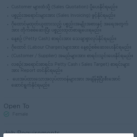
Customer များထံသို့ (Sales Quotation) ပို့ပေးနိုင်ရမည်။
ပစ္စည်းအရောင်းများအား (Sales Invoicing) ဖွင့်နိုင်ရမည်။
ဂိုထောင်မှထုတ်ယူထားသည့် ပစ္စည်းအမျိုးအစားနှင့် အရေအတွက်
အား တိုက်စစ်ဆေးပြီး ပစ္စည်းထုတ်စာချပေးရမည်။
နေ့စဉ် (Petty Cash) စာရင်းအား သေချာစွာလုပ်နိုင်ရမည်။
ဂိုထောင် (Labour Charges)များအား နေ့စဉ်စစ်ဆေးပေးနိုင်ရမည်။
(Customer / Supplier) အမည်များအား စာရင်းသွင်းပေးနိုင်ရမည်။
လစဉ်(အရောင်းစာရင်း၊ Petty Cash ၊ Sales Target) စာရင်းများ
အား Report တင်နိုင်ရမည်။
ပေးအပ်ထားသောအလုပ်တာဝန်များအား အချိန်မှီပြီးစီးအောင်
ဆောင်ရွက်နိုင်ရမည်။
Open To
Female
Job Requirements