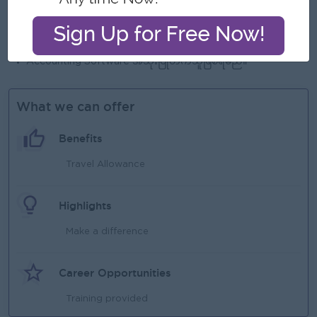
Word)အသုံးပြုတက်ရမည်။
ပေါင်းသင်းဆက်ဆံရေးကောင်းမွန်ပြီး အများနှင့်တွဲဖက်အလုပ်
လုပ်ကိုင်နိုင်သူဖြစ်ရမည်။
Accounting Software အသုံးပြုတက်သူဖြစ်ရမည်။
What we can offer
Benefits
Travel Allowance
Highlights
Make a difference
Career Opportunities
Training provided