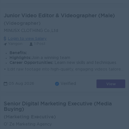
Junior Video Editor & Videographer (Male)
(Videographer)
MINUSX CLOTHING Co.,Ltd
Login to view Salary
Yangon
1 Post
Benefits:
.
Highlights:
Join a winning team
Career Opportunities:
Learn new skills and techniques
• Edit raw footage into high-quality, engaging videos tailored for Facebook Reels, TikTok, and standard Facebook posts. • Stay up-to-date wi...
View
05 Aug 2026
Verified
Senior Digital Marketing Executive (Media
Buying)
(Marketing Executive)
O' Ze Marketing Agency