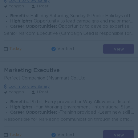
Login to view Salary
Yangon
1 Post
Benefits:
Half-day Saturday, Sunday & Public Holidays off Ferry provided
Highlights:
Opportunity to lead campaigns and major marketing events Work with a dynamic and growing marketing team
Career Opportunities:
Opportunity to develop expertise in Campaign Strategy & Brand Management
Senior Marcom Executive (Campaign Lead is responsible for creating and coordinating the implementation of an integrated marketing program, which inclu...
View
Today
Verified
Marketing Executive
Perfect Companion (Myanmar) Co.,Ltd
Login to view Salary
Yangon
1 Post
Benefits:
Ph bill, Ferry provided or Way Allowance, Incentive, Living Allowance, Annual Medical Allowance & check up, Annual Bonus, Yearly increment
Highlights:
-Fun Working Environment -International Standards -Join an experienced team
Career Opportunities:
-Training provided -Learn new skill on the job -Promotion opportunities
Responsible for Marketing communication through the office and online media, including new products. Promote to achieve the goals of the company Creat...
View
Today
Verified