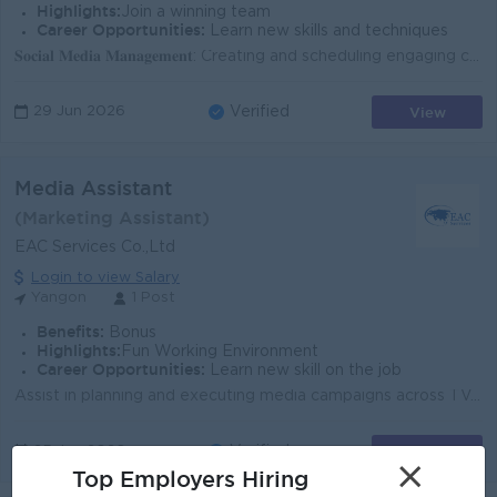
Highlights:
Join a winning team
Career Opportunities:
Learn new skills and techniques
𝐒𝐨𝐜𝐢𝐚𝐥 𝐌𝐞𝐝𝐢𝐚 𝐌𝐚𝐧𝐚𝐠𝐞𝐦𝐞𝐧𝐭: Creating and scheduling engaging content, monitoring social media channels, and providing insights for o...
View
29 Jun 2026
Verified
Media Assistant
(Marketing Assistant)
EAC Services Co.,Ltd
Login to view Salary
Yangon
1 Post
Benefits:
Bonus
Highlights:
Fun Working Environment
Career Opportunities:
Learn new skill on the job
Assist in planning and executing media campaigns across TV, radio, outdoor, print, digital, and social media channels. Coordinate with media agencies,...
View
25 Jun 2026
Verified
×
Top Employers Hiring