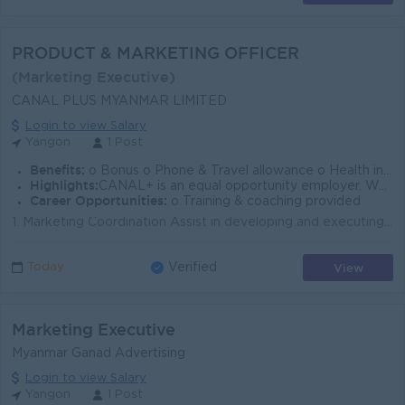
PRODUCT & MARKETING OFFICER
(Marketing Executive)
CANAL PLUS MYANMAR LIMITED
Login to view Salary
Yangon
1 Post
Benefits:
o Bonus o Phone & Travel allowance o Health insurance for employee and family
Highlights:
CANAL+ is an equal opportunity employer. We welcome applications from all individuals regardless of race,gender,disability or any other characteristic
Career Opportunities:
o Training & coaching provided
1. Marketing Coordination Assist in developing and executing marketing strategies for OTT, DTT, and DTH platforms, including MOM, DOD, promotional e...
View
Today
Verified
Marketing Executive
Myanmar Ganad Advertising
Login to view Salary
Yangon
1 Post