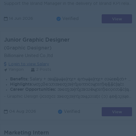
Support the Brand Manager in the delivery of Brand KPI relating to brand equity. Support and follow up all the action plans related to the overall bra...
View
14 Jun 2026
Verified
Junior Graphic Designer
(Graphic Designer)
Billionaire United Co.,ltd
Login to view Salary
Yangon
2 Posts
Benefits:
Salary + အချိန်မှန်ကြေး+ ရက်မှန်ကြေး+ လမ်းစရိတ်+ ဘောနပ်စ် ခံစားခွင့်ရှိသည်။
Highlights:
မတူညီသောအတွေ့အကြုံကောင်းများကိုရရှိနိုင်ခြင်း
Career Opportunities:
အတွေ့အကြုံအသစ်များကိုလေ့လာနိုင်ခြင်း အရည်အချင်းပေါ်မူတည်ပြီး ရာထူး နှင့် လစာ အပြောင်းအလဲရှိခြင်း
- Graphic Design ပိုင်းတွင်း အတွေ့အကြုံအနည်းဆုံး (၁) နှစ်ရှိသူဖြစ်ရမည်။ - Adobe Photoshop နှင့် Adobe Illustrator ကျွမ်းကျင်စွာ အသုံးပြုနိုင်ရမည်။ - C...
View
04 Aug 2026
Verified
Marketing Intern