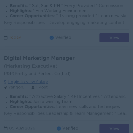
Benefits:
* Sat, Sun & PH * Ferry Provided * Commission
Highlights:
* Fun Working Environment
Career Opportunities:
* Training provided * Learn new skills on the job
Key Responsibilities Develop engaging marketing content for client campaigns and Ganad's branding, including LED video content. Prepare professi...
View
Today
Verified
Digital Marketign Manager
(Marketing Executive)
P&P(Pretty and Perfect Co.,Ltd)
Login to view Salary
Yangon.
1 Post
Benefits:
* Attractive Salary * KPI Incentives * Attendance Bonus * Transportation Allowance * Meal Allowance
Highlights:
Join a winning team
Career Opportunities:
Learn new skills and techniques
Key Responsibilities Leadership & Team Management * Lead, manage, and develop the Digital Marketing Team to achieve business objectives. * Supervi...
View
05 Aug 2026
Verified