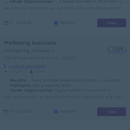
Career Opportunities:
• Training Provided • Promotion Opportunities • Management Potential
Be actively involved in SEO efforts (keyword, image optimization etc.) Collaborate with designers to improve user experience. Acquire insight in onli...
View
07 Jul 2026
Verified
Marketing Associate
(Marketing Assistant)
Capital Diamond Star Group (CDSG)
Login to view Salary
Yangon
1 Post
Benefits:
- Ferry Provide (near-pickup point) - Overtime allowance - Phone allowance - Sat, Sun & Public Holidays are Off
Highlights:
Join a winning team
Career Opportunities:
Opportunities for promotion
Plan and execute on-ground marketing campaigns and events. Distribute promotional materials and ensure brand presence at strategic locations. Engage w...
View
07 Jul 2026
Verified