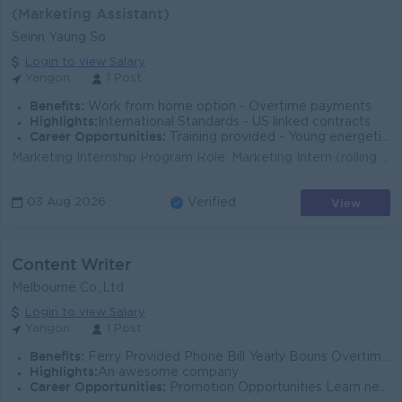
(Marketing Assistant)
Seinn Yaung So
Login to view Salary
Yangon
1 Post
Benefits:
Work from home option - Overtime payments
Highlights:
International Standards - US linked contracts
Career Opportunities:
Training provided - Young energetic team
Marketing Internship Program Role: Marketing Intern (rolling basis) Location: Yangon, Myanmar (primary), Makkasan, Bangkok, Thailand or remote St...
View
03 Aug 2026
Verified
Content Writer
Melbourne Co.,Ltd
Login to view Salary
Yangon
1 Post
Benefits:
Ferry Provided Phone Bill Yearly Bouns Overtime Payments Rewards for over performance
Highlights:
An awesome company
Career Opportunities:
Promotion Opportunities Learn new Skills on the job