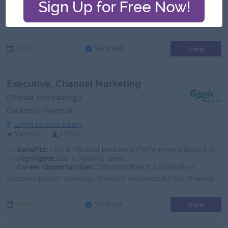
Highlights:
An awesome company
Career Opportunities:
Learn new skills and techniques
Overview The Graphic Designer is responsible for creating graphics, prints, patterns, and visual artwork that bring our collections to life. Working ...
View
Today
Verified
Executive, Channel Marketing
(Trade Marketing)
Carlsberg Myanmar
Login to view Salary
Yangon
1 Post
Benefits:
Life & Medical Insurance Performance Based Bonus Attractive Salary Package
Highlights:
Join a winning team
Career Opportunities:
Opportunities for promotion
Responsibilities: Develop, manage and execute the channel strategy to achieve the targeted Channel volume, Net Sales Revenue, Gross Brand Contributio...
View
Today
Verified