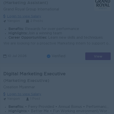
(Marketing Assistant)
Grand Royal Group International
Login to view Salary
Yangon
2 Posts
Benefits:
Rewards for over performance
Highlights:
Join a winning team
Career Opportunities:
Learn new skills and techniques
We are looking for a proactive Marketing Intern to support our team in executing marketing campaigns and on-ground activations. This role will provide...
View
10 Jul 2026
Verified
Digital Marketing Executive
(Marketing Executive)
Creation Myanmar
Login to view Salary
Yangon
1 Post
Benefits:
• Ferry Provided • Annual Bonus • Performance Rewards • Saturday (Alternative), Sunday & Public Holidays
Highlights:
• Better Me • Fun Working environment/Work Life Balance • Active & warm working culture • Make it Difference