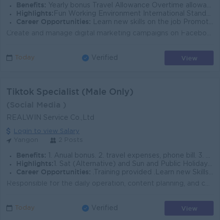
Benefits:
Yearly bonus Travel Allowance Overtime allowance
Highlights:
Fun Working Environment International Standard Make a different
Career Opportunities:
Learn new skills on the job Promotion Opportunities
Create and manage digital marketing campaigns on Facebook , Tik Tok , Instagram , and other online platforms. Develop engaging content ,including post...
View
Today
Verified
Tiktok Specialist (Male Only)
(Social Media )
REALWIN Service Co.,Ltd
Login to view Salary
Yangon
2 Posts
Benefits:
1. Anual bonus. 2. travel expenses, phone bill. 3. employee mobile phone purchase discounts, benefits such. 4. office supplies, medicine, coffee, e
Highlights:
1. Sat (Alternative) and Sun and Public Holidays. 2. Monthly team building allowance. 3. Monthly birthday parties. 4. Two sports activities per mon
Career Opportunities:
.Training provided .Learn new Skills on the job .Promotion opportunities .Management potential
Responsible for the daily operation, content planning, and content execution of the TikTok account, with the goal of improving content quality, follow...
View
Today
Verified