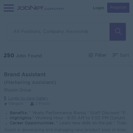
Login
Register
250
Filter
Sort
Jobs Found
Brand Assistant
(Marketing Assistant)
Blazon Group
Login to view Salary
Yangon
2 Posts
Benefits:
* Yearly Performance Bonus * Staff Discount *Product Benefits
Highlights:
* Working Hour - 8:30 AM to 5:00 PM (Saturday Alternatively) * Fun & flexible workplace * Better lifestyle * oversea job opportunity & oversea trip
Career Opportunities:
* Learn new skills on the job * Training Provide * Career Roadmap: Brand Manager
Assist in developing and managing new product lines or brand extensions. Monitor product performance and gather feedback for continuous improvement. A...