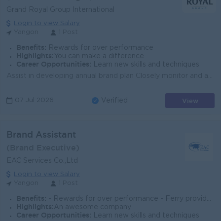
Grand Royal Group International
Login to view Salary
Yangon
1 Post
Benefits:
Rewards for over performance
Highlights:
You can make a difference
Career Opportunities:
Learn new skills and techniques
Assist in developing annual brand plan Closely monitor and analyze sales volumes, market share trends, and competitive activity. Determine and manage ...
View
07 Jul 2026
Verified
Brand Assistant
(Brand Executive)
EAC Services Co.,Ltd
Login to view Salary
Yangon
1 Post
Benefits:
- Rewards for over performance - Ferry provided - Sat & Sun (Off)
Highlights:
An awesome company
Career Opportunities:
Learn new skills and techniques