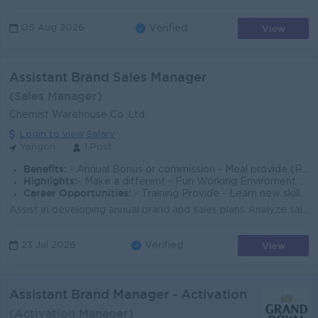
View
05 Aug 2026
Verified
Assistant Brand Sales Manager
(Sales Manager)
Chemist Warehouse Co.,Ltd
Login to view Salary
Yangon
1 Post
Benefits:
- Annual Bonus or commission - Meal provide (Rice Only) - Ferry Provide (Near Pickup) - Monthly Birthday Party - Annual Trip/ Staff Party/ Dinner
Highlights:
- Make a different - Fun Working Enviroment - Join an experienced Team
Career Opportunities:
- Training Provide - Learn new skill on the Job - Promotion Opportunities
Assist in developing annual brand and sales plans Analyze sales data, market trends, and consumer insights Support pricing,promotion, and channel stra...
View
23 Jul 2026
Verified
Assistant Brand Manager - Activation
(Activation Manager)