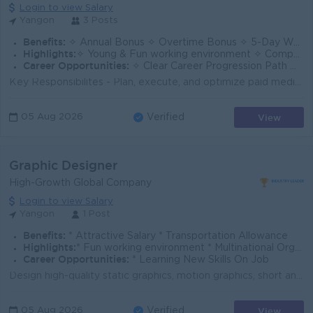
Login to view Salary
Yangon
3 Posts
Benefits:
✧ Annual Bonus ✧ Overtime Bonus ✧ 5-Day Work Week ✧ Team Building Activities / Company Trips
Highlights:
✧ Young & Fun working environment ✧ Competitive Salary Package ✧ Creative & Dynamic Work Culture
Career Opportunities:
✧ Clear Career Progression Path ✧ Opportunities for Promotion Based on Performance ✧ Company-Supported Training & Professional Development
Key Responsibilites - Plan, execute, and optimize paid media campaigns across platforms such as Facebook, Google, TikTok, and programmatic - Manage c...
View
05 Aug 2026
Verified
Graphic Designer
High-Growth Global Company
Login to view Salary
Yangon
1 Post
Benefits:
* Attractive Salary * Transportation Allowance
Highlights:
* Fun working environment * Multinational Organization * International standards
Career Opportunities:
* Learning New Skills On Job
Design high-quality static graphics, motion graphics, short animations, videos, and other visual assets for social media, digital campaigns, advertise...
View
05 Aug 2026
Verified