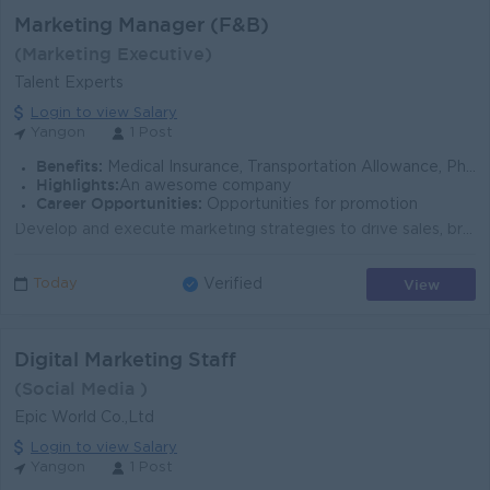
Marketing Manager (F&B)
(Marketing Executive)
Talent Experts
Login to view Salary
Yangon
1 Post
Benefits:
Medical Insurance, Transportation Allowance, Phone Bill Allowance, Performance, Based Annual Bonus, Performance Based Annual Incremet
Highlights:
An awesome company
Career Opportunities:
Opportunities for promotion
Develop and execute marketing strategies to drive sales, brand awareness, and business growth. Conduct market research and competitor analysis to iden...
View
Today
Verified
Digital Marketing Staff
(Social Media )
Epic World Co.,Ltd
Login to view Salary
Yangon
1 Post