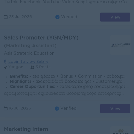
TikTok, Facebook, YouTube Video Script များ ရေးသားခြင်း Content Idea နှင့် Storyline များ ဖန်တီးခြင်း Market Trend နှင့် Audience Interest များကို လေ့...
View
23 Jul 2026
Verified
Sales Promoter (YGN/MDY)
(Marketing Assistant)
Asia Strategic Education
Login to view Salary
Yangon
3 Posts
Benefits:
- အခြေခံလစာ + Bonus + Commission - တစ်လနားရက် (၆) ရက် - စွမ်းဆောင်မှုအပိုဆုကြေး
Highlights:
- အရောင်းပိုင်းကို စိတ်ဝင်စားခြင်း - Customerများ မေးမြန်းသည်တို့ကို သွက်လက်တက်ကြွစွာ ဖြေဆိုခြင်း - သင်ယူလိုစိတ်ရှိခြင်း - စကားပြောကောင်းမွန်ခြင်း
Career Opportunities:
- လိုအပ်သည်များကို သင်တန်းပေးခြင်း - လုပ်ငန်းခွင်တွင် ကျွမ်းကျင်မှုအသစ်များ လေ့လာနိုင်ခြင်း - ရာထူးတိုးရန် အခွင့်အရေးရှိခြင်း
လုပ်ငန်းတာဝန်များ ဈေးဝယ်စင်တာ ပတ်ဝန်းကျင်တွင် လာရောက်သူတွေများနှင့် စကားပြောပြီး ကုမ္ပဏီ၏ထုတ်ကုန်များကို မိတ်ဆက်ပေးရမည်။ စိတ်ဝင်စားသူများ၏အချက်အလက်မျ...
View
16 Jul 2026
Verified
Marketing Intern