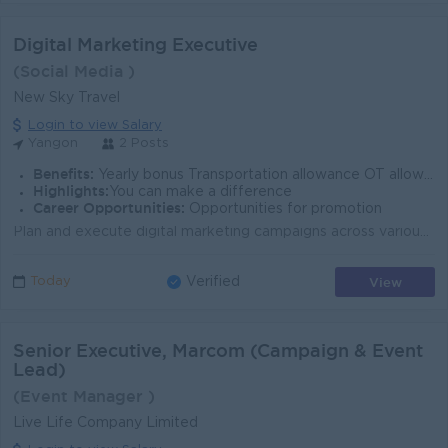
Digital Marketing Executive
(Social Media )
New Sky Travel
Login to view Salary
Yangon
2 Posts
Benefits:
Yearly bonus Transportation allowance OT allowance Sale incentive
Highlights:
You can make a difference
Career Opportunities:
Opportunities for promotion
Plan and execute digital marketing campaigns across various channels including social media, email, search engines, and display advertising. Manage a...
View
Today
Verified
Senior Executive, Marcom (Campaign & Event
Lead)
(Event Manager )
Live Life Company Limited