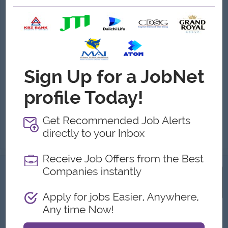
Content Creator & Writer
(Content Writer)
Guarantee International College
Login to view Salary
Yangon
1 Post
Benefits:
• Competitive salary package. • Lunch provided. • Annual performance review and promotion opportunities.
Highlights:
• Creative and supportive working environment.
Career Opportunities:
• Professional training and career development opportunities.
Job Summary GIC is seeking a creative and enthusiastic Content Creator & Writer to join our Marketing Team. This role is ideal for a junior to mid...
View
23 Jun 2026
Verified
Graphic Designer
Creative Access Co., Ltd (Yangoods)
Login to view Salary
Yangon
1 Post
Benefits:
Meal Allowance Sat/Sun off