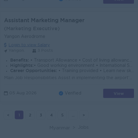
Assistant Marketing Manager
(Marketing Executive)
Yangon Aerodrome
Login to view Salary
Yangon.
3 Posts
Benefits:
• Transport Allowance • Cost of living allowance • Rewards over performance
Highlights:
• Good working environment • International Standard • Make a difference
Career Opportunities:
• Training provided • Learn new skill on the job • Career development opportunity • Management Potential
Main Job Responsibilities Assist in implementing the airport's commercial strategies, business plans, and departmental objectives. Conduct market ...
View
05 Aug 2026
Verified
<
1
2
3
4
5
...
>
Jobs
Myanmar